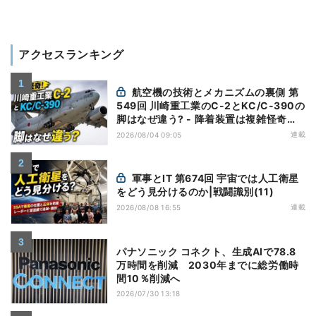
アクセスランキング
航空機の技術とメカニズムの裏側 第
549回 川崎重工業のC-2とKC/C-390の
脚はなぜ違う? - 降着装置は複雑怪奇
(5)|軍用輸送機(10)
連載
2026/08/04 09:05
軍事とIT 第674回 宇宙では人工衛星
をどう見分けるのか|戦闘識別(11)
連載
2026/08/08 16:55
パナソニック コネクト、生成AIで78.8
万時間を削減 2030年までに総労働時
間10％削減へ
2026/07/30 13:18