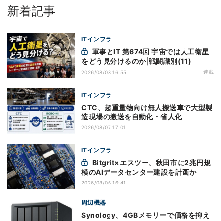
新着記事
ITインフラ
軍事とIT 第674回 宇宙では人工衛星
をどう見分けるのか|戦闘識別(11)
連載
2026/08/08 16:55
ITインフラ
CTC、超重量物向け無人搬送車で大型製
造現場の搬送を自動化・省人化
2026/08/07 17:01
ITインフラ
Bitgrit×エスツー、秋田市に2兆円規
模のAIデータセンター建設を計画か
2026/08/06 16:41
周辺機器
Synology、4GBメモリーで価格を抑え