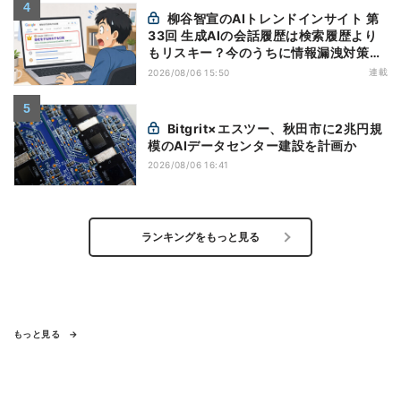
柳谷智宣のAIトレンドインサイト 第
33回 生成AIの会話履歴は検索履歴より
もリスキー？今のうちに情報漏洩対策を
万全にしておこう
連載
2026/08/06 15:50
Bitgrit×エスツー、秋田市に2兆円規
模のAIデータセンター建設を計画か
2026/08/06 16:41
ランキングをもっと見る
もっと見る