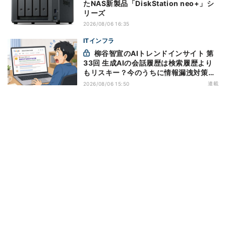
たNAS新製品「DiskStation neo+」シ
リーズ
2026/08/06 16:35
ITインフラ
柳谷智宣のAIトレンドインサイト 第
33回 生成AIの会話履歴は検索履歴より
もリスキー？今のうちに情報漏洩対策を
万全にしておこう
連載
2026/08/06 15:50