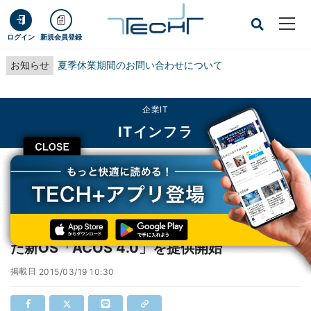
ログイン
新規会員登録
お知らせ
夏季休業期間のお問い合わせについて
企業IT
ITインフラ
CLOSE
TECH+
企業IT
ITインフラ
A10、「A10 Harmony」を含む新機能を備えた新OS「ACOS 4.0」を提供開始
A10、「A10 Harmony」を含む新機能を備え
た新OS「ACOS 4.0」を提供開始
掲載日
2015/03/19 10:30