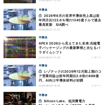
2026/08/07 22:53
半導体
2026年6月の世界半導体売上高は前
年同月比123.6％増の1345億ドルで過去
最高更新 SIA調べ
2026/08/07 21:01
半導体
APEX 2026から見えてきた未来:先端電
子パッケージングの最新事情と次なるパ
ラダイムシフト
レポート
2026/08/07 07:00
半導体
レゾナックの2026年12月期上期のコ
ア営業利益は前年同期比2.6倍の888億
円、AI向け半導体材料が好調
レポート
2026/08/06 18:26
半導体
Silicon Labs、低消費電力