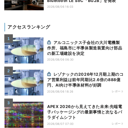
Bluetooth LE SoC「BG2B」を発表
2026/08/06 16:03
アクセスランキング
アルコニックス子会社の大川電機製
作所、福島市に半導体製造装置向け部品
の新工場建設を決定
2026/08/06 06:30
レゾナックの2026年12月期上期のコ
ア営業利益は前年同期比2.6倍の888億
円、AI向け半導体材料が好調
レポート
2026/08/06 18:26
APEX 2026から見えてきた未来:先端電
子パッケージングの最新事情と次なるパ
ラダイムシフト
レポート
2026/08/07 07:00