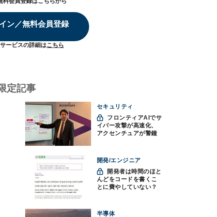
無料会員登録はこちらから
イン／無料会員登録
サービスの詳細は
こちら
限定記事
セキュリティ
フロンティアAIでサ
イバー攻撃が高速化、
アクセンチュアが警鐘
「防御中心からの脱却
を」
開発/エンジニア
開発者は時間のほと
んどをコードを書くこ
とに費やしていない？
ソフトウェアエンジニ
アリングにおけるAIの8
つの神話への賛否
半導体