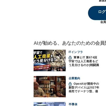
新規
ログ
会員
AIが勧める、あなたのための会員
ITインフラ
軍事とIT 第674回
宇宙では人工衛星をど
う見分けるのか|戦闘識
別(11)
企業動向
OpenAIが開発中の
新型デバイスは2027年
発売でドーナツ型、価
格300ドル超に
半導体