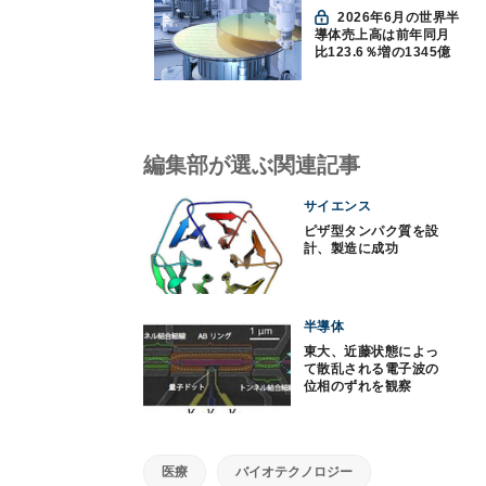
2026年6月の世界半
導体売上高は前年同月
比123.6％増の1345億
ドルで過去最高更新
SIA調べ
編集部が選ぶ関連記事
サイエンス
ピザ型タンパク質を設
計、製造に成功
半導体
東大、近藤状態によっ
て散乱される電子波の
位相のずれを観察
医療
バイオテクノロジー