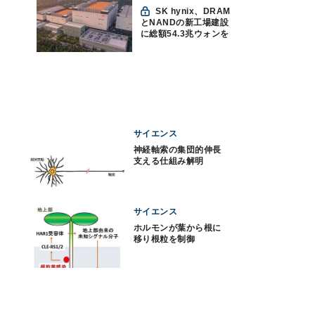
SK hynix、DRAM
とNANDの新工場建設
に総額54.3兆ウォンを
投資
サイエンス
神経軸索の集団的伸長
支える仕組み解明
サイエンス
ホルモンが葉から根に
移り根粒を制御