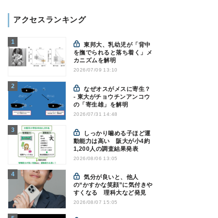
アクセスランキング
東邦大、乳幼児が「背中
を撫でられると落ち着く」メ
カニズムを解明
2026/07/09 13:10
なぜオスがメスに寄生？
- 東大がチョウチンアンコウ
の「寄生雄」を解明
2026/07/31 14:48
しっかり噛める子ほど運
動能力は高い 阪大が小4約
1,200人の調査結果発表
2026/08/06 13:05
気分が良いと、他人
の“かすかな笑顔”に気付きや
すくなる 理科大など発見
2026/08/07 15:05