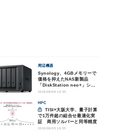
周辺機器
Synology、4GBメモリーで
価格を抑えたNAS新製品
「DiskStation neo+」シリ
ーズ
2026/08/06 16:35
HPC
TISI×大阪大学、量子計算
で1万件超の組合せ最適化実
証 商用ソルバーと同等精度
2026/08/05 16:55