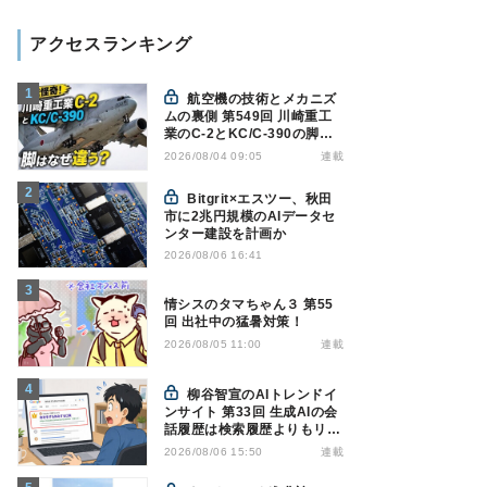
アクセスランキング
航空機の技術とメカニズ
ムの裏側 第549回 川崎重工
業のC-2とKC/C-390の脚は
なぜ違う? - 降着装置は複雑
連載
2026/08/04 09:05
怪奇(5)|軍用輸送機(10)
Bitgrit×エスツー、秋田
市に2兆円規模のAIデータセ
ンター建設を計画か
2026/08/06 16:41
情シスのタマちゃん３ 第55
回 出社中の猛暑対策！
連載
2026/08/05 11:00
柳谷智宣のAIトレンドイ
ンサイト 第33回 生成AIの会
話履歴は検索履歴よりもリス
キー？今のうちに情報漏洩対
連載
2026/08/06 15:50
策を万全にしておこう