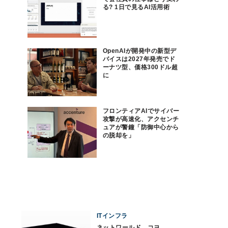
る? 1日で見るAI活用術
OpenAIが開発中の新型デ
バイスは2027年発売でド
ーナツ型、価格300ドル超
に
フロンティアAIでサイバー
攻撃が高速化、アクセンチ
ュアが警鐘「防御中心から
の脱却を」
ITインフラ
ネットワールド、コヨ