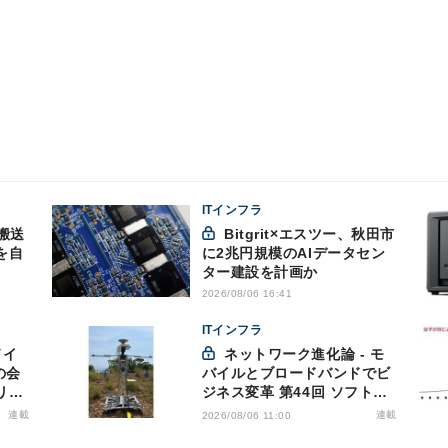
ITインフラ
搬送
Bitgrit×エスツー、秋田市
を自
に2兆円規模のAIデータセン
ター建設を計画か
2026/08/06 16:41
ITインフラ
ネットワーク進化論 - モ
の会
バイルとブロードバンドでビ
リス
ジネス変革 第44回 ソフトバ
洩対
ンクが「HAPS」のプレ商用
連載
連載
2026/08/06 11:00
サービス開始を表明、本格的