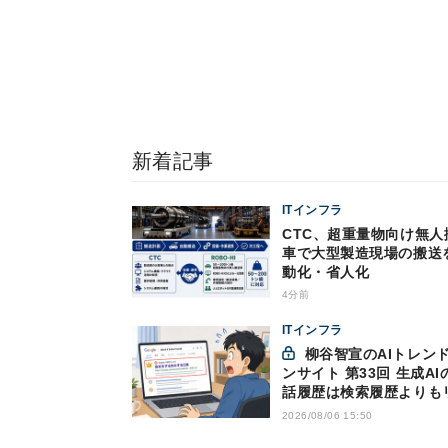
新着記事
ITインフラ
CTC、超重量物向け無人
車で大型製造現場の搬送
動化・省人化
4分前
ITインフラ
柳谷智宣のAIトレンドイ
ンサイト 第33回 生成AI
話履歴は検索履歴よりも
キー？今のうちに情報漏
2026/08/06 15:50
策を万全にしておこう