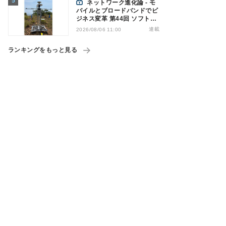
ネットワーク進化論 - モ
バイルとブロードバンドでビ
ジネス変革 第44回 ソフトバ
ンクが「HAPS」のプレ商用
連載
2026/08/06 11:00
サービス開始を表明、本格的
な商用展開のめどは
ランキングをもっと見る