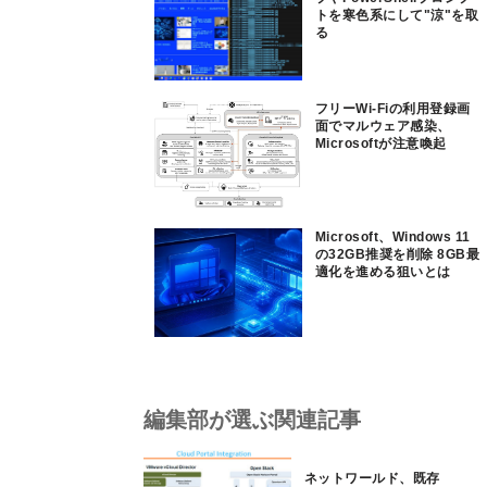
トを寒色系にして"涼"を取
る
フリーWi-Fiの利用登録画
面でマルウェア感染、
Microsoftが注意喚起
Microsoft、Windows 11
の32GB推奨を削除 8GB最
適化を進める狙いとは
編集部が選ぶ関連記事
ネットワールド、既存