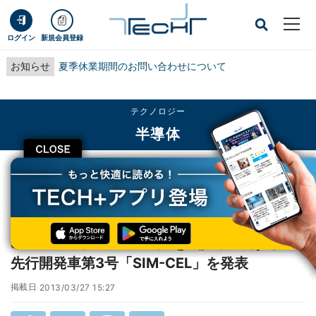
ログイン
新規会員登録
お知らせ
夏季休業期間のお問い合わせについて
テクノロジー
半導体
CLOSE
TECH+
テクノロジー
半導体
SIM-Drive、0-100km/hを4秒で達成するEV先行開発車第3号「SIM-CEL」を
発表
SIM-Drive、0-100km/hを4秒で達成するEV
先行開発車第3号「SIM-CEL」を発表
掲載日
2013/03/27 15:27