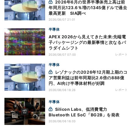
2026年6月の世界半導体売上高は前
年同月比123.6％増の1345億ドルで過去
最高更新 SIA調べ
2026/08/07 21:01
半導体
APEX 2026から見えてきた未来:先端電
子パッケージングの最新事情と次なるパ
ラダイムシフト
レポート
2026/08/07 07:00
半導体
レゾナックの2026年12月期上期のコ
ア営業利益は前年同期比2.6倍の888億
円、AI向け半導体材料が好調
レポート
2026/08/06 18:26
半導体
Silicon Labs、低消費電力
Bluetooth LE SoC「BG2B」を発表
2026/08/06 16:03