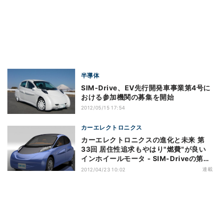
半導体
SIM-Drive、EV先行開発車事業第4号に
おける参加機関の募集を開始
2012/05/15 17:54
カーエレクトロニクス
カーエレクトロニクスの進化と未来 第
33回 居住性追求もやはり"燃費"が良い
インホイールモータ - SIM-Driveの第2
号車
連載
2012/04/23 10:02