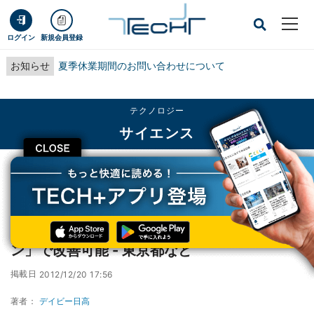
ログイン
新規会員登録
お知らせ
夏季休業期間のお問い合わせについて
テクノロジー
サイエンス
CLOSE
TECH+
テクノロジー
サイエンス
自閉症の主症状をmTOR阻害薬「ラパマイシン」で改善可能 - 東京都など
自閉症の主症状をmTOR阻害薬「ラパマイシ
ン」で改善可能 - 東京都など
掲載日
2012/12/20 17:56
著者：
デイビー日高