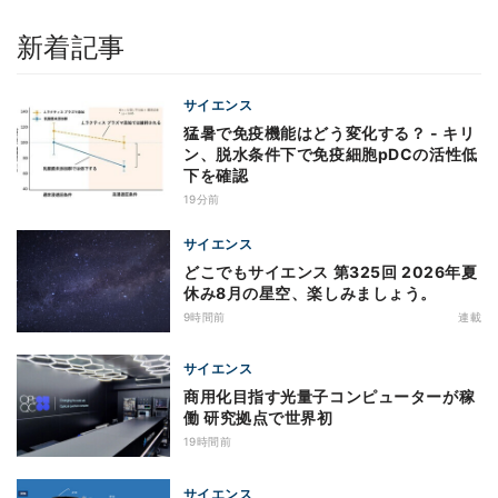
新着記事
サイエンス
猛暑で免疫機能はどう変化する？ - キリ
ン、脱水条件下で免疫細胞pDCの活性低
下を確認
19分前
サイエンス
どこでもサイエンス 第325回 2026年夏
休み8月の星空、楽しみましょう。
9時間前
連載
サイエンス
商用化目指す光量子コンピューターが稼
働 研究拠点で世界初
19時間前
サイエンス