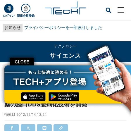
ログイン
新規会員登録
お知らせ
プライバシーポリシーを一部改訂しました
テクノロジー
サイエンス
CLOSE
TECH+
テクノロジー
サイエンス
炎症性腸疾患の根治に期待 -仁丹など、核酸医薬の経口DDS製剤化技術を開発
炎症性腸疾患の根治に期待 -仁丹など、核酸医
薬の経口DDS製剤化技術を開発
掲載日
2012/12/14 12:24