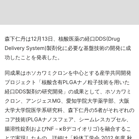
森下仁丹は12月13日、核酸医薬の経口DDS(Drug
Delivery System)製剤化に必要な基盤技術の開発に成
功したことを発表した。
同成果はホソカワミクロンを中心とする産学共同開発
プロジェクト「核酸含有PLGAナノ粒子技術を用いた
経口DDS製剤の研究開発」の成果として、ホソカワミ
クロン、アンジェスMG、愛知学院大学薬学部、大阪
大学大学院医学系研究科、森下仁丹の5者がそれぞれの
コア技術(PLGAナノスフェア、シームレスカプセル、
腸溶性錠剤およびNF－κBデコイオリゴ)を融合するこ
とで実現したもの。詳細は「粉体工学会 2012 年度 秋