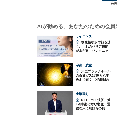
会員
AIが勧める、あなたのための会員
サイエンス
弱酸性軟水で顔を洗
うと、肌のバリア機能
が上がる パナソニッ
クと神戸大が確認
宇宙・航空
大型ブラックホール
の高温ガスは30万光年
先まで届く XRISMの
観測で判明
企業動向
NTTドコモ決算、第
1四半期は増収増益 通
信収入に底打ちの兆
し、金融・AIを強化