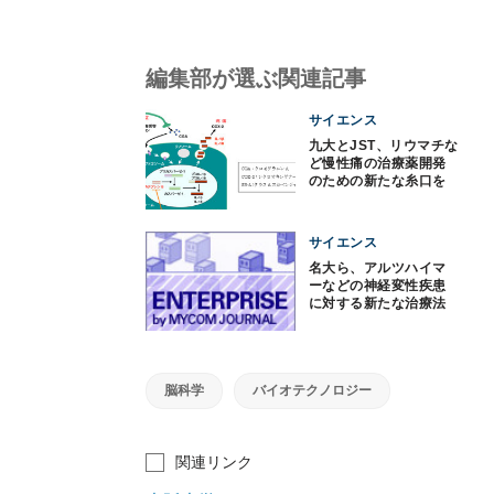
編集部が選ぶ関連記事
サイエンス
九大とJST、リウマチな
ど慢性痛の治療薬開発
のための新たな糸口を
解明
サイエンス
名大ら、アルツハイマ
ーなどの神経変性疾患
に対する新たな治療法
を開発
脳科学
バイオテクノロジー
関連リンク