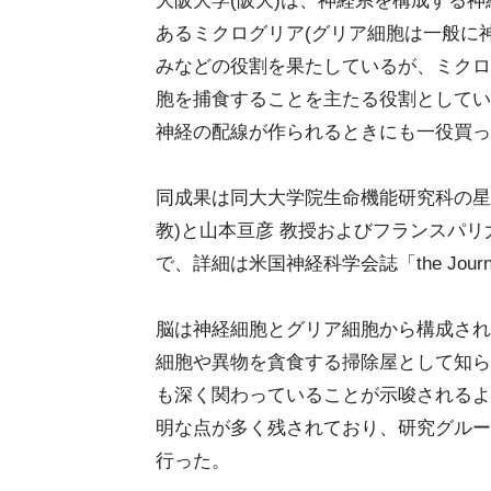
大阪大学(阪大)は、神経系を構成する神
あるミクログリア(グリア細胞は一般に
みなどの役割を果たしているが、ミクロ
胞を捕食することを主たる役割としてい
神経の配線が作られるときにも一役買っ
同成果は同大大学院生命機能研究科の星子
教)と山本亘彦 教授およびフランスパリ大学E
で、詳細は米国神経科学会誌「the Journal
脳は神経細胞とグリア細胞から構成され
細胞や異物を貪食する掃除屋として知ら
も深く関わっていることが示唆されるよ
明な点が多く残されており、研究グルー
行った。