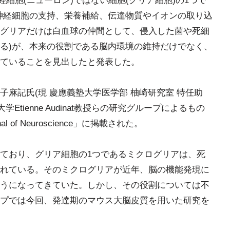
経細胞(ニューロン)ではない細胞(グリア細胞)の1つで
神経細胞の支持、栄養補給、伝達物質やイオンの取り込
グリアだけは白血球の仲間として、侵入した菌や死細
る)が、本来の役割である脳内環境の維持だけでなく、
ていることを見出したと発表した。
麻記氏(現 慶應義塾大学医学部 柚崎研究室 特任助
tienne Audinat教授らの研究グループによるもの
 of Neuroscience」に掲載された。
ており、グリア細胞の1つであるミクログリアは、死
れている。そのミクログリアが近年、脳の機能発現に
うになってきていた。しかし、その役割については不
プでは今回、発達期のマウス大脳皮質を用いた研究を