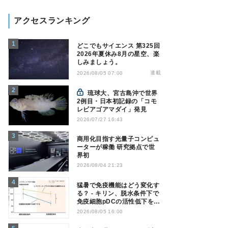
アクセスランキング
どこでもサイエンス 第325回
2026年夏休み8月の星空、楽
しみましょう。
連載
2026/08/05 07:00
琉球大、宮古島沖で世界
2例目・日本初記録の「コモ
レビアゴアマダイ」発見
2026/07/27 16:43
商用化目指す光量子コンピュ
ーターが稼働 研究拠点で世
界初
2026/08/04 21:23
猛暑で免疫機能はどう変化す
る？ - キリン、脱水条件下で
免疫細胞pDCの活性低下を確
認
2026/08/05 16:00