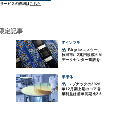
サービスの詳細は
こちら
限定記事
ITインフラ
Bitgrit×エスツー、
秋田市に2兆円規模のAI
データセンター建設を
計画か
半導体
レゾナックの2026
年12月期上期のコア営
業利益は前年同期比2.6
倍の888億円、AI向け半
導体材料が好調