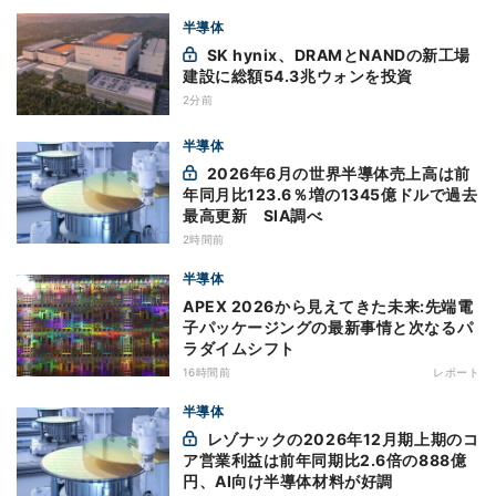
半導体
SK hynix、DRAMとNANDの新工場
建設に総額54.3兆ウォンを投資
2分前
半導体
2026年6月の世界半導体売上高は前
年同月比123.6％増の1345億ドルで過去
最高更新 SIA調べ
2時間前
半導体
APEX 2026から見えてきた未来:先端電
子パッケージングの最新事情と次なるパ
ラダイムシフト
16時間前
レポート
半導体
レゾナックの2026年12月期上期のコ
ア営業利益は前年同期比2.6倍の888億
円、AI向け半導体材料が好調