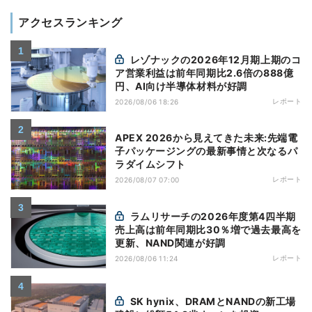
アクセスランキング
レゾナックの2026年12月期上期のコ
ア営業利益は前年同期比2.6倍の888億
円、AI向け半導体材料が好調
レポート
2026/08/06 18:26
APEX 2026から見えてきた未来:先端電
子パッケージングの最新事情と次なるパ
ラダイムシフト
レポート
2026/08/07 07:00
ラムリサーチの2026年度第4四半期
売上高は前年同期比30％増で過去最高を
更新、NAND関連が好調
レポート
2026/08/06 11:24
SK hynix、DRAMとNANDの新工場