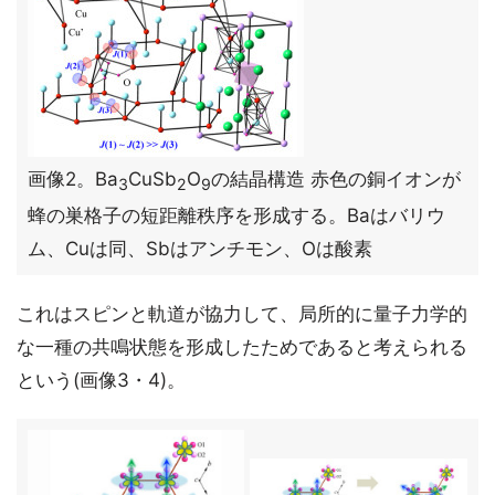
画像2。Ba
CuSb
O
の結晶構造 赤色の銅イオンが
3
2
9
蜂の巣格子の短距離秩序を形成する。Baはバリウ
ム、Cuは同、Sbはアンチモン、Oは酸素
これはスピンと軌道が協力して、局所的に量子力学的
な一種の共鳴状態を形成したためであると考えられる
という(画像3・4)。