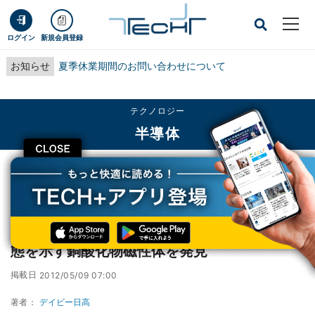
ログイン
新規会員登録
お知らせ
夏季休業期間のお問い合わせについて
テクノロジー
半導体
CLOSE
TECH+
テクノロジー
半導体
東大など、乱れに強い「量子スピン液体」状態を示す銅酸化物磁性体を発見
東大など、乱れに強い「量子スピン液体」状
態を示す銅酸化物磁性体を発見
掲載日
2012/05/09 07:00
著者：
デイビー日高