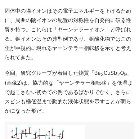
固体中の陽イオンはその電子エネルギーを下げるため
に、周囲の陰イオンの配置の対称性を自発的に破る性
質を持つ。これらは「ヤーンテラーイオン」と呼ばれ
る。銅イオンはその典型例であり、銅酸化物ではこの
歪が巨視的に現れるヤーンテラー相転移を示すと考え
られてきた。
今回、研究グループが着目した物質「Ba
CuSb
O
」
3
2
9
(画像2)は、協力的な「ヤーンテラー相転移」を低温ま
で起こさない初めての例であるばかりでなく、さらに
スピンも極低温まで動的な液体状態を示すことが明ら
かになった形だ。