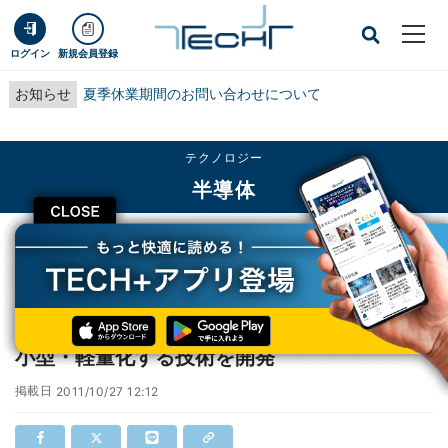
ログイン
新規会員登録
お知らせ
夏季休業期間のお問い合わせについて
テクノロジー
半導体
CLOSE
TECH+
テクノロジー
半導体
日立製作所、風力発電用の永久磁石発電機を小型・軽量化する技術を開発
日立製作所、風力発電用の永久磁石発電機を
小型・軽量化する技術を開発
掲載日
2011/10/27 12:12