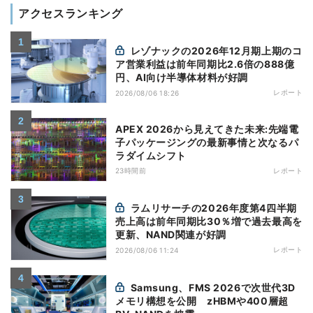
アクセスランキング
レゾナックの2026年12月期上期のコ
ア営業利益は前年同期比2.6倍の888億
円、AI向け半導体材料が好調
レポート
2026/08/06 18:26
APEX 2026から見えてきた未来:先端電
子パッケージングの最新事情と次なるパ
ラダイムシフト
23時間前
レポート
ラムリサーチの2026年度第4四半期
売上高は前年同期比30％増で過去最高を
更新、NAND関連が好調
レポート
2026/08/06 11:24
Samsung、FMS 2026で次世代3D
メモリ構想を公開 zHBMや400層超