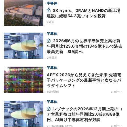
半導体
SK hynix、DRAMとNANDの新工場
建設に総額54.3兆ウォンを投資
2分前
半導体
2026年6月の世界半導体売上高は前
年同月比123.6％増の1345億ドルで過去
最高更新 SIA調べ
2時間前
半導体
APEX 2026から見えてきた未来:先端電
子パッケージングの最新事情と次なるパ
ラダイムシフト
16時間前
レポート
半導体
レゾナックの2026年12月期上期のコ
ア営業利益は前年同期比2.6倍の888億
円、AI向け半導体材料が好調
レポート
2026/08/06 18:26