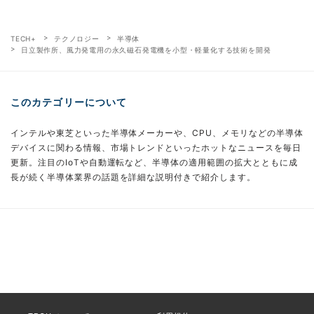
TECH+
テクノロジー
半導体
日立製作所、風力発電用の永久磁石発電機を小型・軽量化する技術を開発
このカテゴリーについて
インテルや東芝といった半導体メーカーや、CPU、メモリなどの半導体
デバイスに関わる情報、市場トレンドといったホットなニュースを毎日
更新。注目のIoTや自動運転など、半導体の適用範囲の拡大とともに成
長が続く半導体業界の話題を詳細な説明付きで紹介します。