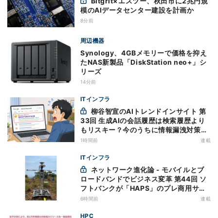
Bitgrit×エスツー、秋田市に2兆円規
模のAIデータセンター建設を計画か
8分前
周辺機器
Synology、4GBメモリーで価格を抑え
たNAS新製品「DiskStation neo+」シ
リーズ
14分前
ITインフラ
柳谷智宣のAIトレンドインサイト 第
33回 生成AIの会話履歴は検索履歴より
もリスキー？今のうちに情報漏洩対策を
万全にしておこう
1時間前
連載
ITインフラ
ネットワーク進化論 - モバイルとブ
ロードバンドでビジネス変革 第44回 ソ
フトバンクが「HAPS」のプレ商用サー
ビス開始を表明、本格的な商用展開のめ
6時間前
連載
どは
HPC