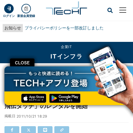
ログイン
新規会員登録
お知らせ
プライバシーポリシーを一部改訂しました
企業IT
ITインフラ
CLOSE
TECH+
企業IT
ITインフラ
佐川急便、タッチ式の送り状発行システム「e飛伝タッチ」のレンタルを開始
佐川急便、タッチ式の送り状発行システム「e
飛伝タッチ」のレンタルを開始
掲載日
2011/10/21 18:29