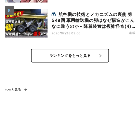
航空機の技術とメカニズムの裏側 第
548回 軍用輸送機の脚はなぜ構造がこん
なに違うのか - 降着装置は複雑怪奇(4)|
軍用輸送機(9)
連載
2026/07/28 09:05
ランキングをもっと見る
もっと見る