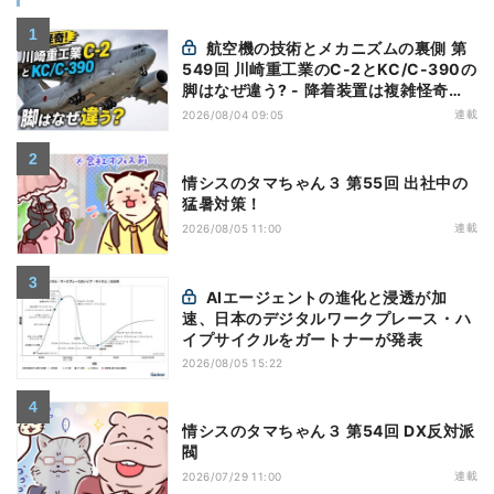
航空機の技術とメカニズムの裏側 第
549回 川崎重工業のC-2とKC/C-390の
脚はなぜ違う? - 降着装置は複雑怪奇
(5)|軍用輸送機(10)
連載
2026/08/04 09:05
情シスのタマちゃん３ 第55回 出社中の
猛暑対策！
連載
2026/08/05 11:00
AIエージェントの進化と浸透が加
速、日本のデジタルワークプレース・ハ
イプサイクルをガートナーが発表
2026/08/05 15:22
情シスのタマちゃん３ 第54回 DX反対派
閥
連載
2026/07/29 11:00