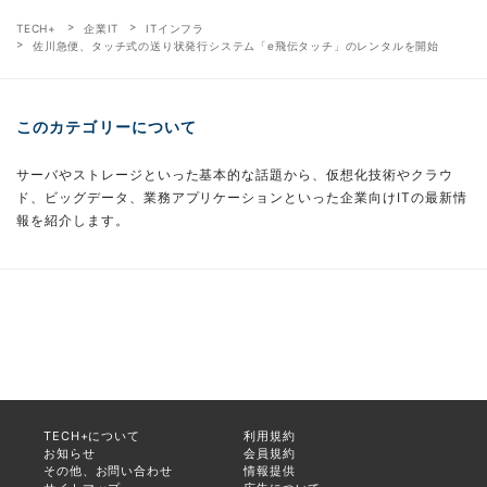
TECH+
企業IT
ITインフラ
佐川急便、タッチ式の送り状発行システム「e飛伝タッチ」のレンタルを開始
このカテゴリーについて
サーバやストレージといった基本的な話題から、仮想化技術やクラウ
ド、ビッグデータ、業務アプリケーションといった企業向けITの最新情
報を紹介します。
TECH+について
利用規約
お知らせ
会員規約
その他、お問い合わせ
情報提供