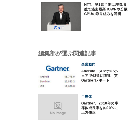
NTT、第1四半期は増収増
益で過去最高 IOWNや分散
GPUの取り組みを説明
編集部が選ぶ関連記事
企業動向
Android、スマホOSシ
ェアで43%に躍進 - 英
Gartnerレポート
半導体
Gartner、2010年の半
導体成長率を約20%に
上方修正