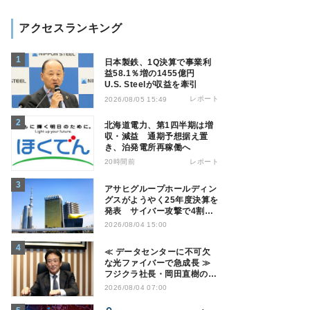
アクセスランキング
日本製鉄、1Q決算で事業利
益58.1％増の1455億円
U.S. Steelが収益を牽引
レポート
2026/08/05 15:49
北海道電力、第1四半期は増
収・減益 通期予想据え置
き、泊発電所再稼働へ
20時間前
レポート
アサヒグループホールディン
グスがようやく25年度決算を
発表 サイバー攻撃で4割減
益
2026/08/04 15:00
≪ データセンターに不可欠
な光ファイバーで急成長 ≫
フジクラ社長・岡田直樹の技
術論「見えない技術優位性、
2026/08/04 07:00
見えない差別化でトップの座
を！」