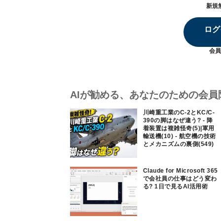
新規
ログ
会員
AIが勧める、あなたのための会員
川崎重工業のC-2とKC/C-
390の脚はなぜ違う? - 降
着装置は複雑怪奇(5)|軍用
輸送機(10) - 航空機の技術
とメカニズムの裏側(549)
Claude for Microsoft 365
で会社員の仕事はどう変わ
る? 1日で見るAI活用術