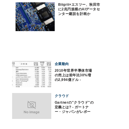
Bitgrit×エスツー、秋田市
に2兆円規模のAIデータセ
ンター建設を計画か
企業動向
2010年世界半導体市場
の売上は前年比30%増
の2,994億ドル -
Gartner
クラウド
Gartnerの"クラウド"の
定義とは? - ガートナ
ー・ジャパンがレポー
ト公表