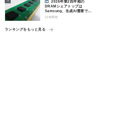
2026年第2四半期の
DRAMシェアトップは
Samsung、生成AI需要で競
争構図に変化
22時間前
Counterpoint調べ
ランキングをもっと見る