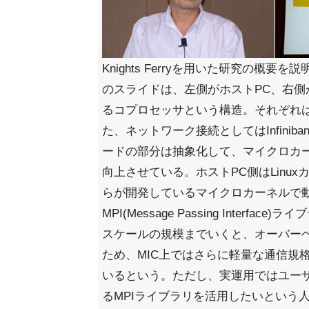
Knights Ferryを用いた研究の概
のスライドは、左側がホストPC、右側
るコプロセッサという構造。それぞれはPC
た、ネットワーク接続としてはInfinib
ードの部分は抽象化して、マイクロカ
向上させている。ホストPC側はLinux
らが開発しているマイクロカーネルで
MPI(Message Passing Interfa
スケールの規模までいくと、オーバー
ため、MIC上ではさらに軽量な通信規
いるという。ただし、実運用ではユー
るMPIライブラリを活用したいという