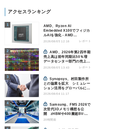
アクセスランキング
AMD、Ryzen AI
Embedded X100でフィジカ
ルAIを強化 - AMD
Advancing AI 2026
レポート
2026/08/05 12:16
AMD、2026年第2四半期
売上高は前年同期比50％増
データセンター部門の売上高
が倍増
レポート
2026/08/05 13:43
Synopsys、村田製作所
との協業を拡大 シミュレー
ション活用をグローバルに支
援
2026/08/04 11:17
Samsung、FMS 2026で
次世代3Dメモリ構想を公
開 zHBMや400層超BV-
NANDを披露
20時間前