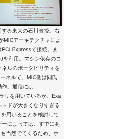
要を説明する東大の石川教授。右
がMICアーキテクチャによ
I Expressで接続。ま
andを利用。マシン依存のコ
ーネルのポータビリティを
カーネルで、MIC側は同氏
動作。通信には
ce)ライブラリを用いているが、Exa
ヘッドが大きくなりすぎる
格を用いることを検討して
ザーによっては、すでにあ
人も当然でてくるため、ホ