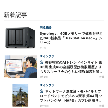
新着記事
周辺機器
Synology、4GBメモリーで価格を抑え
たNAS新製品「DiskStation neo+」シ
リーズ
4分前
ITインフラ
柳谷智宣のAIトレンドインサイト 第
33回 生成AIの会話履歴は検索履歴より
もリスキー？今のうちに情報漏洩対策を
万全にしておこう
1時間前
連載
ITインフラ
ネットワーク進化論 - モバイルとブ
ロードバンドでビジネス変革 第44回 ソ
フトバンクが「HAPS」のプレ商用サー
ビス開始を表明、本格的な商用展開のめ
6時間前
連載