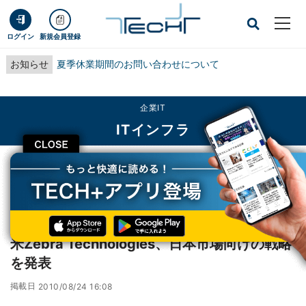
ログイン
新規会員登録
お知らせ
夏季休業期間のお問い合わせについて
企業IT
ITインフラ
CLOSE
TECH+
企業IT
ITインフラ
米Zebra Technologies、日本市場向けの戦略を発表
レポート
米Zebra Technologies、日本市場向けの戦略
を発表
掲載日
2010/08/24 16:08