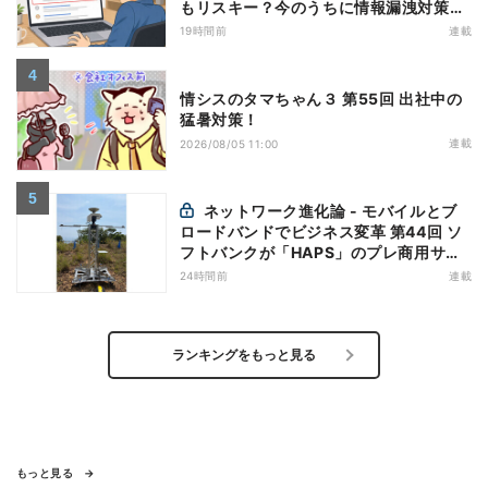
もリスキー？今のうちに情報漏洩対策を
万全にしておこう
19時間前
連載
情シスのタマちゃん３ 第55回 出社中の
猛暑対策！
連載
2026/08/05 11:00
ネットワーク進化論 - モバイルとブ
ロードバンドでビジネス変革 第44回 ソ
フトバンクが「HAPS」のプレ商用サー
ビス開始を表明、本格的な商用展開のめ
24時間前
連載
どは
ランキングをもっと見る
もっと見る