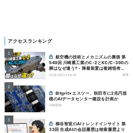
アクセスランキング
航空機の技術とメカニズムの裏側 第
549回 川崎重工業のC-2とKC/C-390の
脚はなぜ違う? - 降着装置は複雑怪奇
(5)|軍用輸送機(10)
連載
2026/08/04 09:05
Bitgrit×エスツー、秋田市に2兆円規
模のAIデータセンター建設を計画か
18時間前
柳谷智宣のAIトレンドインサイト 第
33回 生成AIの会話履歴は検索履歴より