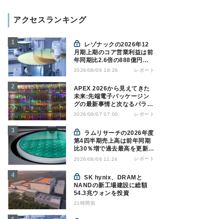
アクセスランキング
レゾナックの2026年12
月期上期のコア営業利益は前
年同期比2.6倍の888億円、
AI向け半導体材料が好調
レポート
2026/08/06 18:26
APEX 2026から見えてきた
未来:先端電子パッケージン
グの最新事情と次なるパラダ
イムシフト
レポート
2026/08/07 07:00
ラムリサーチの2026年度
第4四半期売上高は前年同期
比30％増で過去最高を更新、
NAND関連が好調
レポート
2026/08/06 11:24
SK hynix、DRAMと
NANDの新工場建設に総額
54.3兆ウォンを投資
21時間前