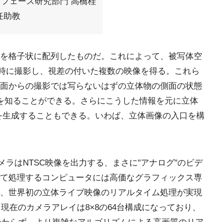
フェース研究部門 高橋桂
任助教
を格子状に配列したものだ。これによって、被写体空
同時に撮影し、視差の付いた複数の映像を得る。これら
面からの撮影では写らないはずの立体物の側面の状態
を知ることができる。さらにこうした情報を元に立体
像を生成することもできる。いわば、立体画像の入口を構
メラはNTSC映像を出力する、まさに"アナログ"のビデ
て処理するコンピュータには高価なグラフィックス専
、世界初の立体ライブ映像のリアルタイム処理が実現
、現在のカメラアレイは8×8の64台構成になっており、