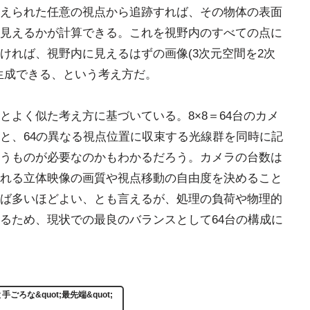
えられた任意の視点から追跡すれば、その物体の表面
見えるかが計算できる。これを視野内のすべての点に
ければ、視野内に見えるはずの画像(3次元空間を2次
生成できる、という考え方だ。
とよく似た考え方に基づいている。8×8＝64台のカメ
と、64の異なる視点位置に収束する光線群を同時に記
うものが必要なのかもわかるだろう。カメラの台数は
れる立体映像の画質や視点移動の自由度を決めること
ば多いほどよい、とも言えるが、処理の負荷や物理的
るため、現状での最良のバランスとして64台の構成に
ごろな&quot;最先端&quot;