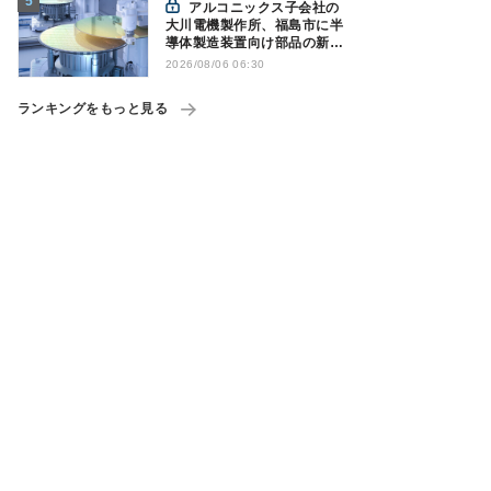
アルコニックス子会社の
大川電機製作所、福島市に半
導体製造装置向け部品の新工
場建設を決定
2026/08/06 06:30
ランキングをもっと見る