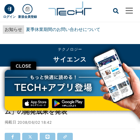
ログイン
新規会員登録
お知らせ
夏季休業期間のお問い合わせについて
テクノロジー
サイエンス
CLOSE
TECH+
テクノロジー
サイエンス
日立と東大、「裸眼立体ライブ映像システム」の開発成果を発表
日立と東大、「裸眼立体ライブ映像システ
ム」の開発成果を発表
掲載日
2008/06/02 18:42