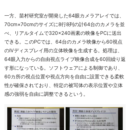
一方、苗村研究室が開発した64眼カメラアレイでは、
70cm×70cmのサイズに8行8列の計64台のカメラを並
べ、リアルタイムで320×240画素の映像をPCに送出
できる。このPCでは、64台のカメラ映像から60視点
のIVディスプレイ用の立体映像を生成する。処理は、
64眼入力からの自由視点ライブ映像合成を60回繰り返
す形になっている。ソフトウェアによる制御であり、
60カ所の視点位置や視点方向を自由に設置できる柔軟
性が確保されており、特定の被写体の表示位置や立体
感の強弱を自由に調整できるという。