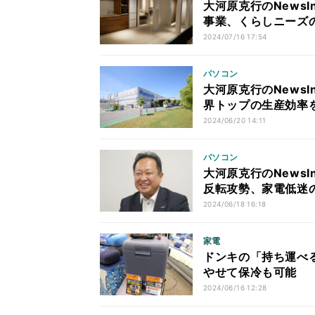
大河原克行のNewsI
事業、くらしニーズ
2024/07/16 17:54
パソコン
大河原克行のNewsI
界トップの生産効率
2024/06/20 14:11
パソコン
大河原克行のNewsI
反転攻勢、家電低迷
2024/06/18 16:18
家電
ドンキの「持ち運べる
やせて保冷も可能
2024/06/16 12:28