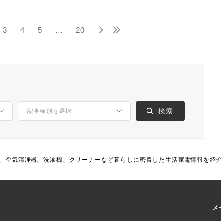
3
4
5
…
20
、空気清浄器、洗濯機、クリーナーなど暮らしに密着した生活家電情報を紹
メ