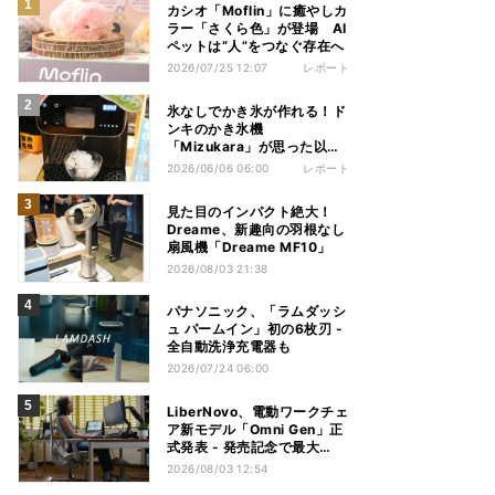
カシオ「Moflin」に癒やしカ
ラー「さくら色」が登場 AI
ペットは“人”をつなぐ存在へ
2026/07/25 12:07
レポート
氷なしでかき氷が作れる！ド
ンキのかき氷機
「Mizukara」が思った以上
に全部やってくれた
2026/06/06 06:00
レポート
見た目のインパクト絶大！
Dreame、新趣向の羽根なし
扇風機「Dreame MF10」
2026/08/03 21:38
パナソニック、「ラムダッシ
ュ パームイン」初の6枚刃 -
全自動洗浄充電器も
2026/07/24 06:00
LiberNovo、電動ワークチェ
ア新モデル「Omni Gen」正
式発表 - 発売記念で最大
31％オフ
2026/08/03 12:54