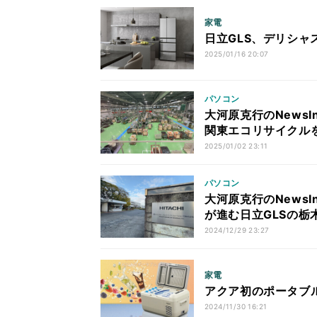
家電
日立GLS、デリシ
2025/01/16 20:07
パソコン
大河原克行のNewsI
関東エコリサイクル
2025/01/02 23:11
パソコン
大河原克行のNewsI
が進む日立GLSの栃
2024/12/29 23:27
家電
アクア初のポータブ
2024/11/30 16:21