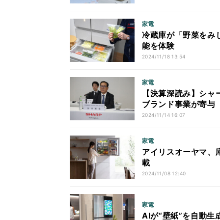
家電
冷蔵庫が「野菜をみ
能を体験
2024/11/18 13:54
家電
【決算深読み】シャー
ブランド事業が寄与
2024/11/14 16:07
家電
アイリスオーヤマ、庫
載
2024/11/08 12:40
家電
AIが“壁紙”を自動