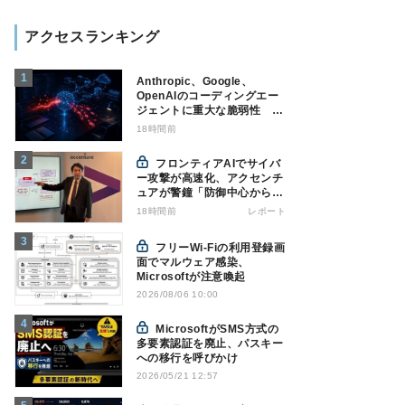
アクセスランキング
Anthropic、Google、
OpenAIのコーディングエー
ジェントに重大な脆弱性 認
証情報窃取などの恐れ
18時間前
フロンティアAIでサイバ
ー攻撃が高速化、アクセンチ
ュアが警鐘「防御中心からの
脱却を」
18時間前
レポート
フリーWi-Fiの利用登録画
面でマルウェア感染、
Microsoftが注意喚起
2026/08/06 10:00
MicrosoftがSMS方式の
多要素認証を廃止、パスキー
への移行を呼びかけ
2026/05/21 12:57