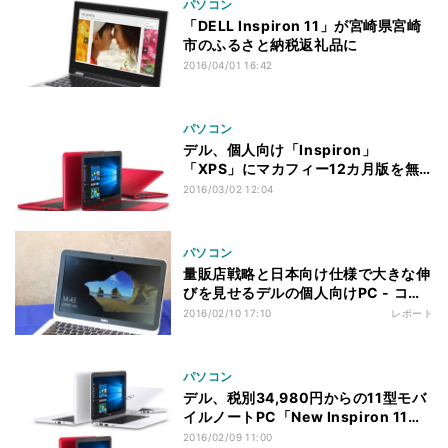
パソコン
「DELL Inspiron 11」が宮崎県宮崎
市のふるさと納税返礼品に
2016/04/01 16:42
パソコン
デル、個人向け「Inspiron」
「XPS」にマカフィー12カ月版を無
料搭載
2016/03/02 12:04
パソコン
量販店戦略と日本向け仕様で大きな伸
びを見せるデルの個人向けPC - コン
シューマー向けPC新モデル発表会
2016/02/10 17:10
レポート
パソコン
デル、税別34,980円からの11型モバ
イルノートPC「New Inspiron 11
3000」
2016/02/09 11:00