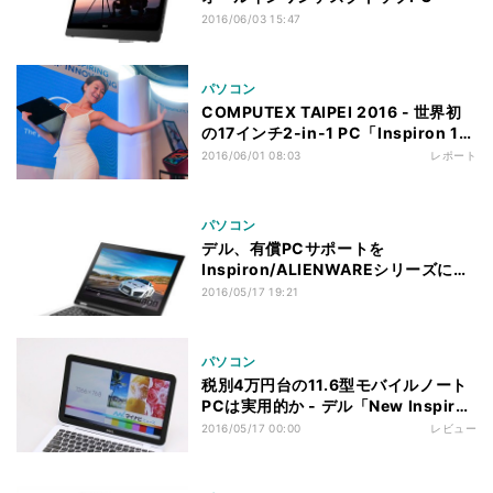
2016/06/03 15:47
パソコン
COMPUTEX TAIPEI 2016 - 世界初
の17インチ2-in-1 PC「Inspiron 17
7000」、実機はかなりの存在感
2016/06/01 08:03
レポート
パソコン
デル、有償PCサポートを
Inspiron/ALIENWAREシリーズに提
供
2016/05/17 19:21
パソコン
税別4万円台の11.6型モバイルノート
PCは実用的か - デル「New Inspiron
11 3000」
2016/05/17 00:00
レビュー