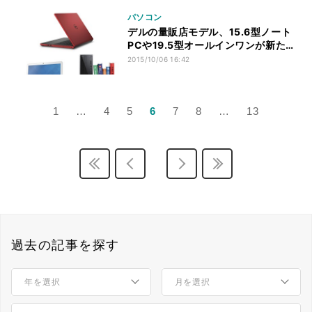
パソコン
デルの量販店モデル、15.6型ノート
PCや19.5型オールインワンが新たに
登場
2015/10/06 16:42
1
…
4
5
6
7
8
…
13
過去の記事を探す