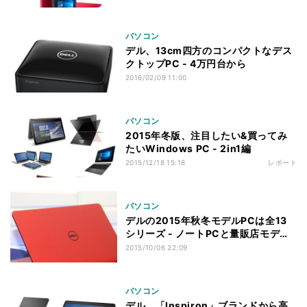
パソコン
デル、13cm四方のコンパクトなデス
クトップPC - 4万円台から
2016/02/09 11:00
パソコン
2015年冬版、注目したい&買ってみ
たいWindows PC - 2in1編
2015/12/18 15:18
レポート
パソコン
デルの2015年秋冬モデルPCは全13
シリーズ - ノートPCと量販店モデル
に注目
2015/10/06 22:09
パソコン
デル、「Inspiron」ブランドから高