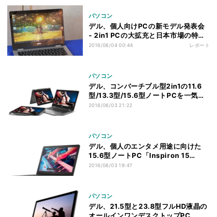
パソコン
デル、個人向けPCの新モデル発表会
- 2in1 PCの大拡充と日本市場の特殊
性
2016/06/04 00:44
レポート
パソコン
デル、コンバーチブル型2in1の11.6
型/13.3型/15.6型ノートPCを一気に
投入
2016/06/03 21:22
パソコン
デル、個人のエンタメ用途に向けた
15.6型ノートPC「Inspiron 15
5000」
2016/06/03 19:47
パソコン
デル、21.5型と23.8型フルHD液晶の
オールインワンデスクトップPC