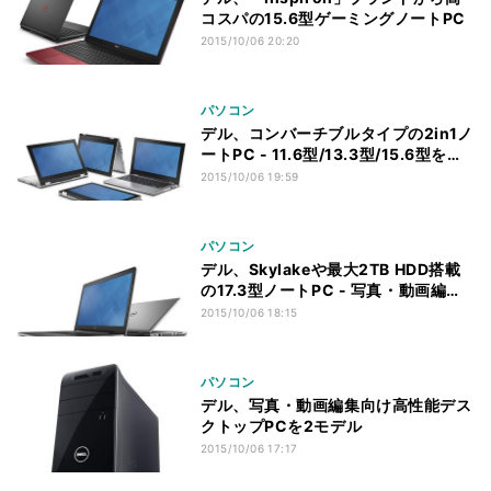
コスパの15.6型ゲーミングノートPC
2015/10/06 20:20
パソコン
デル、コンバーチブルタイプの2in1ノ
ートPC - 11.6型/13.3型/15.6型を用
意
2015/10/06 19:59
パソコン
デル、Skylakeや最大2TB HDD搭載
の17.3型ノートPC - 写真・動画編集
向け
2015/10/06 18:15
パソコン
デル、写真・動画編集向け高性能デス
クトップPCを2モデル
2015/10/06 17:17