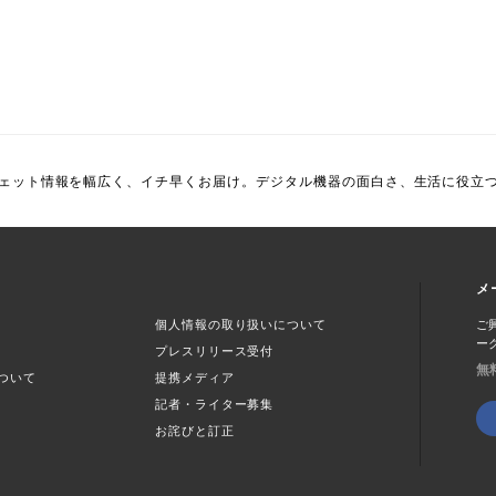
ェット情報を幅広く、イチ早くお届け。デジタル機器の面白さ、生活に役立
メ
個人情報の取り扱いについて
ご
ー
プレスリリース受付
無
ついて
提携メディア
記者・ライター募集
お詫びと訂正