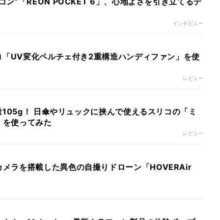
ン”「REON POCKET 6」、心地よさを引き立てるデ
インタビュー
リコ「UV変化ペルチェ付き2重構造ハンディファン」を使
レビュー
軽量105g！ 日傘やリュックに挟んで使えるスリコの「ミ
」を使ってみた
レビュー
メラを搭載した異色の自撮りドローン「HOVERAir