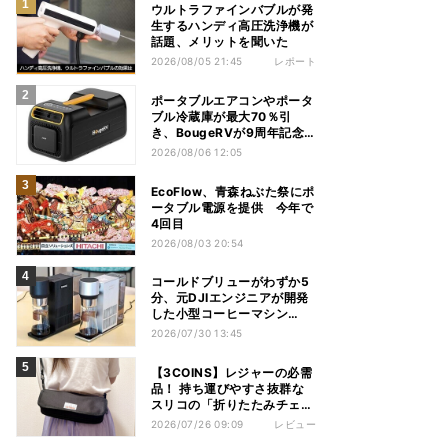
ウルトラファインバブルが発
生するハンディ高圧洗浄機が
話題、メリットを聞いた
2026/08/05 21:45
レポート
ポータブルエアコンやポータ
ブル冷蔵庫が最大70％引
き、BougeRVが9周年記念
セール
2026/08/06 12:05
EcoFlow、青森ねぶた祭にポ
ータブル電源を提供 今年で
4回目
2026/08/03 20:54
コールドブリューがわずか5
分、元DJIエンジニアが開発
した小型コーヒーマシン
「Brezi」
2026/07/30 13:45
【3COINS】レジャーの必需
品！ 持ち運びやすさ抜群な
スリコの「折りたたみチェ
ア」を使ってみた
2026/07/26 09:09
レビュー