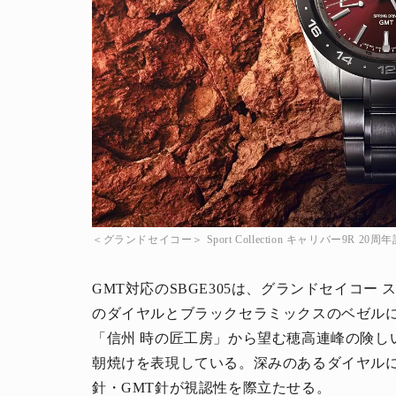
＜グランドセイコー＞ Sport Collection キャリバー9R 20
GMT対応のSBGE305は、グランドセイコ
のダイヤルとブラックセラミックスのベゼル
「信州 時の匠工房」から望む穂高連峰の険し
朝焼けを表現している。深みのあるダイヤル
針・GMT針が視認性を際立たせる。