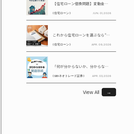
【住宅ローン借換問題】変動金利が上昇中!! 固定に借り換えるなら今が正解って本当? シミュレーションで比較してみよう
( 住宅ローン )
JUN. 01, 2026
PR
これから住宅ローンを選ぶなら“固定vs変動”どちらが正解? 9割が利用したいと答えた「いま決めなくてもいい」ローンとは!?
( 住宅ローン )
APR. 09, 2026
PR
「何が分からないか、分からない」から卒業！ SBIネオトレード証券で学ぶ、はじめての資産形成
( SBIネオトレード証券 )
APR. 03, 2026
View All
→