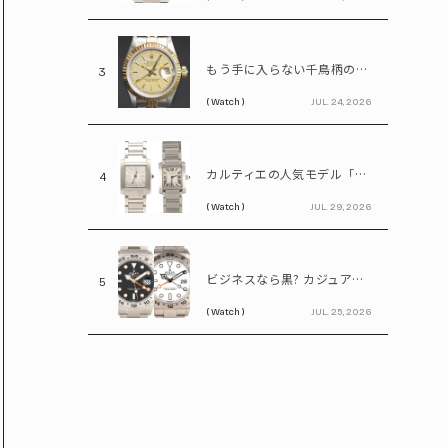
もう手に入らない千鳥柄の文字盤! 85万円で買えるヴィンテージロレックス「デイトジャスト Ref.69173」
3
( Watch )
JUL. 24, 2026
カルティエの人気モデル「タンクフランセーズ」。写真だけで新旧モデルを見分けられる?
4
( Watch )
JUL. 29, 2026
ビジネスなら黒? カジュアルなら白? ロレックス「エクスプローラーⅡ」の選び方
5
( Watch )
JUL. 25, 2026