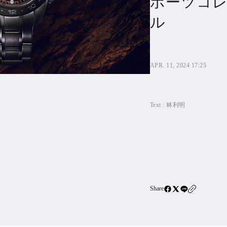
ポーツコ
住宅ロー
ル
SBIネ
All Articles
APR. 11, 2024 17:25
特集&連載記事
Featur
Text :
林利明
Series
Share