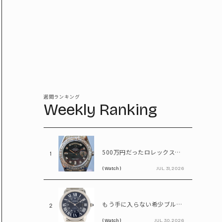
週間ランキング
Weekly Ranking
500万円だったロレックスが1,380万円に。プラチナ×ダイヤが輝く「パールマスター」
1
( Watch )
JUL. 31, 2026
もう手に入らない希少ブルーダイヤル。55万円で狙えるカルティエ「ロンドソロXL」
2
( Watch )
JUL. 30, 2026