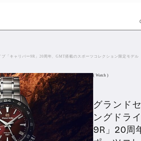
ブ「キャリバー9R」20周年、GMT搭載のスポーツコレクション限定モデル
( Watch )
グランド
Car
Wat
1301
ングドラ
9R」20
PR