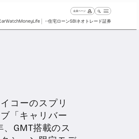
会員ページ
Car
Watch
Money
Life
住宅ローン
SBIネオトレード証券
PR
セイコーのスプリ
ch
Money
Life
1029
1263
2339
イブ「キャリバー
周年、GMT搭載のス