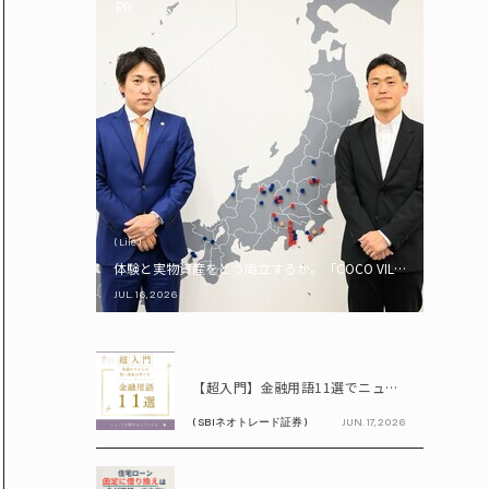
PR
( Life )
体験と実物資産をどう両立するか。「COCO VILLA Owners
JUL. 16, 2026
PR
【超入門】金融用語11選でニュースが読める！ 知識ゼロからの賢い資産の育て方
( SBIネオトレード証券 )
JUN. 17, 2026
PR