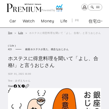
Powered by
Car
Watch
Money
Life
PR
住宅ロー
Top
Life
ホステスに得意料理を聞いて「よし、合格!」と言うおじさん
Car
Watch
Money
Life
( Life )
1305
1031
1267
2344
銀座ホステスが見た、残念なおじさん
23
ホステスに得意料理を聞いて「よし、合
PR
格!」と言うおじさん
住宅ローン
365
SEP. 01, 2025 16:00
SBIネオトレード証券
27
Text :
みずえちゃん
Share
All Articles
特集&連載記事