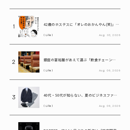
42歳のホステスに「オレのおかんやん(笑)」と
1
言ってしまう58歳
Life
Aug.
03,
2026
銀座の富裕層があえて選ぶ「飲食チェーン
2
店」。高級レストランにはない“価値”とは
Life
Aug.
06,
2026
40代・50代が知らない、夏のビジネスファッ
3
ション「残念な共通点」と改善ポイント
Life
Aug.
06,
2026