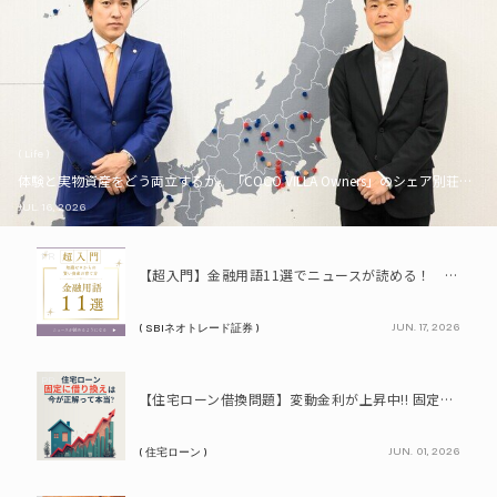
( Life )
体験と実物資産をどう両立するか。「COCO VILLA Owners」のシェア別荘とい
JUL. 16, 2026
PR
【超入門】金融用語11選でニュースが読める！ 知識ゼロからの賢い資産の育て方
JUN. 17, 2026
( SBIネオトレード証券 )
PR
【住宅ローン借換問題】変動金利が上昇中!! 固定に借り換えるなら今が正解って本当? シミュレーションで比較してみよう
JUN. 01, 2026
( 住宅ローン )