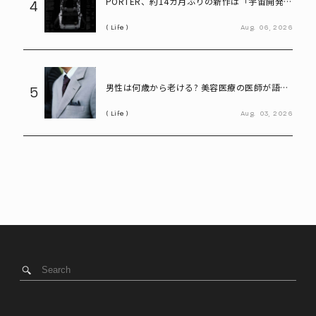
PORTER、約14カ月ぶりの新作は「宇宙開発素
4
材」採用――型崩れしにくい「BOUNCE」発売
Life
Aug.
06,
2026
男性は何歳から老ける? 美容医療の医師が語る
5
「老化の初期サイン」
Life
Aug.
03,
2026