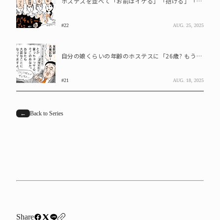
ホステスを並べて「お前はイケる」「抱ける」「お前は無理」と一人ひとりを指さしながら宣言するおじさん
#22
AUG. 25, 2025
自分の娘くらいの年齢のホステスに「26歳? もうおばさんだね(笑)」と言う50代のおじさん
#21
AUG. 18, 2025
←
Back to Series
Share