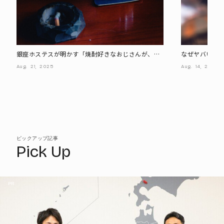
銀座ホステスが明かす「焼酎好きなおじさんが、あ
なぜヤバい"頂
えてウイスキーボトルもキープ」理由とは?
のキャバクラに
Aug.
21,
2025
Aug.
14,
2025
ピックアップ記事
Pick Up
PR