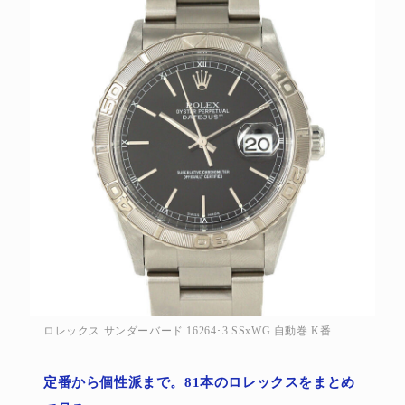
ロレックス サンダーバード 16264･3 SSxWG 自動巻 K番
定番から個性派まで。81本のロレックスをまとめ