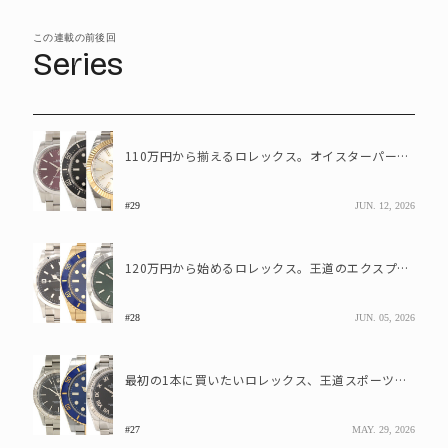
この連載の前後回
Series
110万円から揃えるロレックス。オイスターパーペチュアル、シードゥエラー、デイトジャスト
#29
JUN. 12, 2026
120万円から始めるロレックス。王道のエクスプローラーⅠとデイトジャスト、金無垢×青のサブマリーナ―
#28
JUN. 05, 2026
最初の1本に買いたいロレックス、王道スポーツモデル、定番ドレスウォッチ、個性派モデルの3本を比較
#27
MAY. 29, 2026