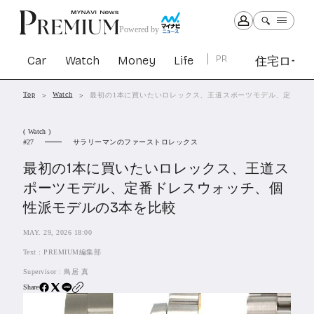
Powered by
Car
Watch
Money
Life
PR
住宅ロー
Top
Watch
最初の1本に買いたいロレックス、王道スポーツモデル、定番ドレ
Car
Watch
Money
Life
( Watch )
1301
1029
1263
2339
サラリーマンのファーストロレックス
27
最初の1本に買いたいロレックス、王道ス
PR
ポーツモデル、定番ドレスウォッチ、個
住宅ローン
性派モデルの3本を比較
363
SBIネオトレード証券
27
MAY. 29, 2026 18:00
Text :
PREMIUM編集部
All Articles
Supervisor :
鳥居 真
Share
特集&連載記事