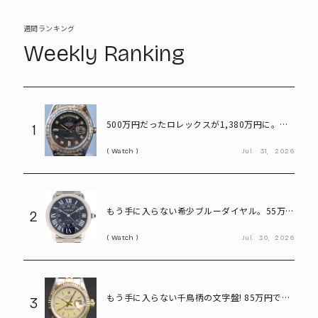
週間ランキング
Weekly Ranking
500万円だったロレックスが1,380万円に。プ
1
ラチナ×ダイヤが輝く「パールマスター」
Watch
Jul.
31,
2026
もう手に入らない希少ブルーダイヤル。55万円
2
で狙えるカルティエ「ロンドソロXL」
Watch
Jul.
30,
2026
もう手に入らない千鳥柄の文字盤! 85万円で買
3
えるヴィンテージロレックス「デイトジャスト