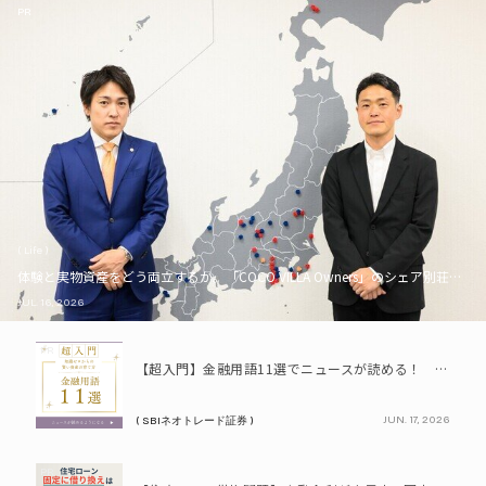
PR
( Life )
体験と実物資産をどう両立するか。「COCO VILLA Owners」のシェア別荘とい
JUL. 16, 2026
PR
【超入門】金融用語11選でニュースが読める！ 知識ゼロからの賢い資産の育て方
JUN. 17, 2026
( SBIネオトレード証券 )
PR