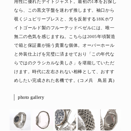
用性に優れたデイトジャスト。最初の1本をお探し
なら、この黒文字盤を迷わず推します。袖口から
覗くジュビリーブレスと、光を反射する18Kホワ
イトゴールド製のフルーテッドベゼルには、唯一
無二の色気を感じますね。こちらは2005年頃製造
で箱と保証書が揃う貴重な個体。オーバーホール
と外装仕上げを完璧に済ませており「この年代な
らではのクラシカルな美しさ」を堪能していただ
けます。時代に左右されない相棒として、おすす
めしたい完成された名機です。(コメ兵 鳥居 真)
photo gallery