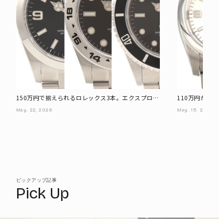
150万円で揃えられるロレックス3本。エクスプロー
110万円から
ラーI、エクスプローラーII、サブマリーナーデイト
ペチュアル、
May.
22,
2026
May.
15,
2026
ト
ピックアップ記事
Pick Up