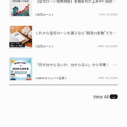
【住宅ローン借換問題】変動金利が上昇中!! 固定に借り換えるなら今が正解って本当? シミュレーションで比較してみよう
JUN. 01, 2026
( 住宅ローン )
PR
これから住宅ローンを選ぶなら“固定vs変動”どちらが正解? 9割が利用したいと答えた「いま決めなくてもいい」ローンとは!?
APR. 09, 2026
( 住宅ローン )
PR
「何が分からないか、分からない」から卒業！ SBIネオトレード証券で学ぶ、はじめての資産形成
APR. 03, 2026
( SBIネオトレード証券 )
View All
→