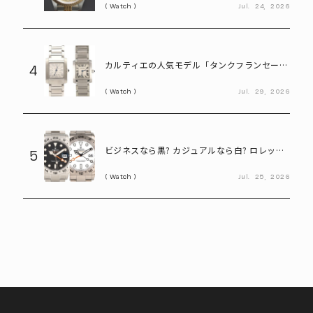
Watch
Jul.
24,
2026
Ref.69173」
カルティエの人気モデル「タンクフランセー
4
ズ」。写真だけで新旧モデルを見分けられる?
Watch
Jul.
29,
2026
ビジネスなら黒? カジュアルなら白? ロレック
5
ス「エクスプローラーⅡ」の選び方
Watch
Jul.
25,
2026