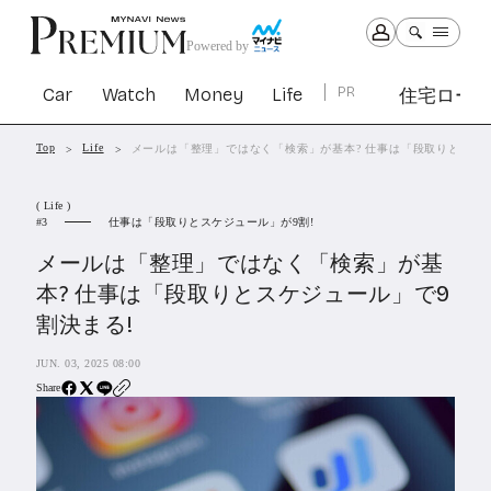
Powered by
Car
Watch
Money
Life
PR
住宅ロー
Top
Life
メールは「整理」ではなく「検索」が基本? 仕事は「段取りとスケジ
Car
Watch
Money
Life
( Life )
1301
1029
1263
2339
仕事は「段取りとスケジュール」が9割!
3
メールは「整理」ではなく「検索」が基
PR
本? 仕事は「段取りとスケジュール」で9
住宅ローン
割決まる!
363
SBIネオトレード証券
27
JUN. 03, 2025 08:00
Share
All Articles
特集&連載記事