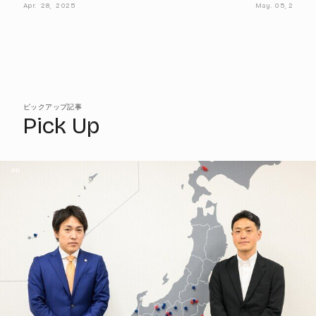
アドラーに学ぶ
Apr.
28,
2025
May.
05,
2025
ピックアップ記事
Pick Up
PR