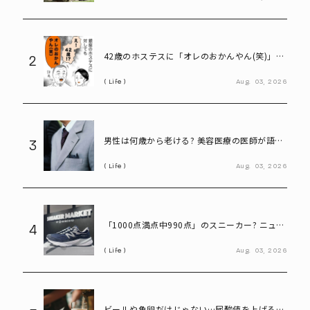
42歳のホステスに「オレのおかんやん(笑)」と
2
言ってしまう58歳
Life
Aug.
03,
2026
男性は何歳から老ける? 美容医療の医師が語る
3
「老化の初期サイン」
Life
Aug.
03,
2026
「1000点満点中990点」のスニーカー? ニュー
4
バランス「990」が名作と呼ばれる理由
Life
Aug.
03,
2026
ビールや魚卵だけじゃない…尿酸値を上げる