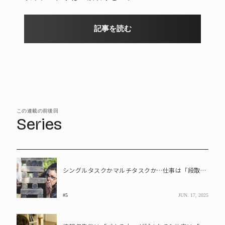
記事を読む
この連載の前後回
Series
シングルタスクかマルチタスクか…仕事は「段取りとスケジュール」で9割決まる!
#5
JUN. 17, 2025