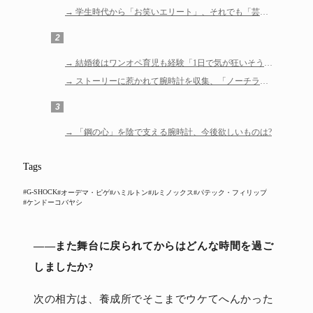
学生時代から「お笑いエリート」、それでも「芸人
エリート」ではなかった
2
結婚後はワンオペ育児も経験「1日で気が狂いそうに
なった」
ストーリーに惹かれて腕時計を収集、「ノーチラ
ス」や「ロレックス」スポーツモデルもコレクション
3
「鋼の心」を陰で支える腕時計、今後欲しいものは?
Tags
#G-SHOCK
#オーデマ・ピゲ
#ハミルトン
#ルミノックス
#パテック・フィリップ
#ケンドーコバヤシ
――また舞台に戻られてからはどんな時間を過ご
しましたか?
次の相方は、養成所でそこまでウケてへんかった