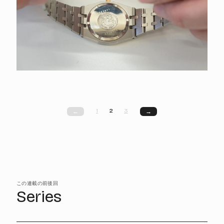
1
2
3
←
→
この連載の前後回
Series