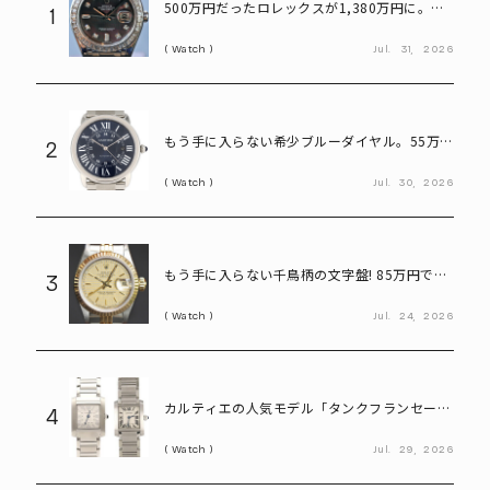
500万円だったロレックスが1,380万円に。プ
1
ラチナ×ダイヤが輝く「パールマスター」
Watch
Jul.
31,
2026
もう手に入らない希少ブルーダイヤル。55万円
2
で狙えるカルティエ「ロンドソロXL」
Watch
Jul.
30,
2026
もう手に入らない千鳥柄の文字盤! 85万円で買
3
えるヴィンテージロレックス「デイトジャスト
Watch
Jul.
24,
2026
Ref.69173」
カルティエの人気モデル「タンクフランセー
4
ズ」。写真だけで新旧モデルを見分けられる?
Watch
Jul.
29,
2026