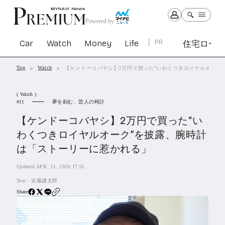
Powered by
Car
Watch
Money
Life
PR
住宅ロー
Top
Watch
【ケンドーコバヤシ】2万円で買った“いわくつきロイヤルオーク
Car
Watch
Money
Life
( Watch )
1301
1029
1263
2339
夢を刻む、芸人の時計
11
【ケンドーコバヤシ】2万円で買った“い
PR
わくつきロイヤルオーク”を披露、腕時計
住宅ローン
は「ストーリーに惹かれる」
363
SBIネオトレード証券
27
Updated APR. 21, 2026 17:55
Text :
近藤謙太郎
All Articles
Share
特集&連載記事