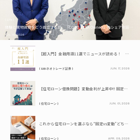
( Life )
体験と実物資産をどう両立するか。「COCO VILLA Owners」のシェア別荘とい
JUL. 16, 2026
PR
【超入門】金融用語11選でニュースが読める！ 知識ゼロからの賢い資産の育て方
JUN. 17, 2026
( SBIネオトレード証券 )
PR
【住宅ローン借換問題】変動金利が上昇中!! 固定に借り換えるなら今が正解って本当? シミュレーションで比較してみよう
JUN. 01, 2026
( 住宅ローン )
PR
これから住宅ローンを選ぶなら“固定vs変動”どちらが正解? 9割が利用したいと答えた「いま決めなくてもいい」ローンとは!?
APR. 09, 2026
( 住宅ローン )