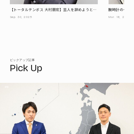
【トータルテンボス 大村朋宏】芸人を辞めようと思
腕時計のケー
ったときに訪れた"人生の転機"と、いま大事にした
りますか?
Sep.
30,
2025
Mar.
18,
2026
い時間
ピックアップ記事
Pick Up
PR