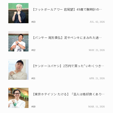
【フットボールアワー 岩尾望】49歳で腕時計の沼へ。ヴィンテージのロレックスと「やっと大人の仲間入りができた」
#13
JUL. 02, 2026
【パンサー 尾形貴弘】泥やペンキにまみれた過酷ロケを共に耐えた“戦友”、G-SHOCKと歩む未来
#12
MAY. 25, 2026
【ケンドーコバヤシ】2万円で買った“いわくつきロイヤルオーク”を披露、腕時計は「ストーリーに惹かれる」
#11
APR. 21, 2026
【東京ホテイソン たける】「芸人は格好良くありたい」全国ツアーを続ける理由とブシップウォッチ
#10
MAR. 11, 2026