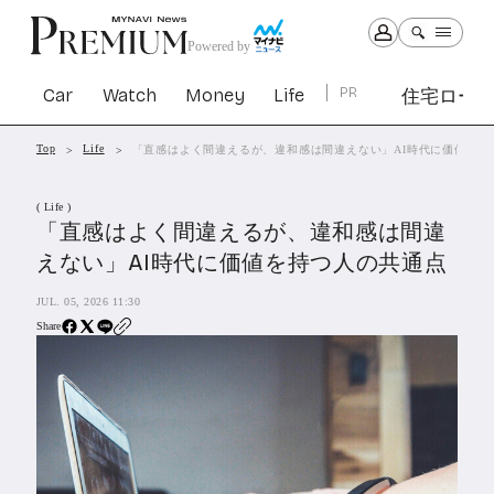
Powered by
Car
Watch
Money
Life
PR
住宅ロー
Top
Life
「直感はよく間違えるが、違和感は間違えない」AI時代に価値を持
Car
Watch
Money
Life
( Life )
1299
1026
1258
2337
「直感はよく間違えるが、違和感は間違
えない」AI時代に価値を持つ人の共通点
PR
JUL. 05, 2026 11:30
住宅ローン
360
Share
SBIネオトレード証券
26
All Articles
特集&連載記事