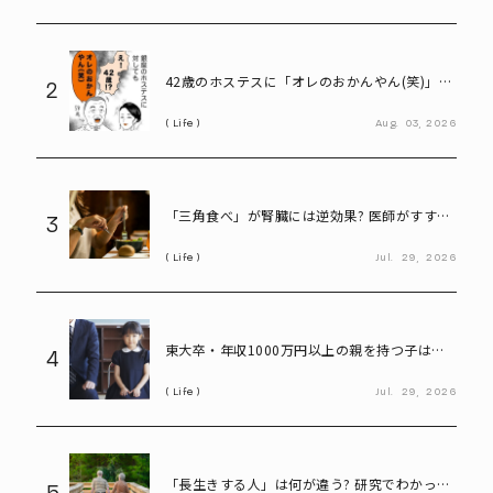
42歳のホステスに「オレのおかんやん(笑)」と
2
言ってしまう58歳
Life
Aug.
03,
2026
「三角食べ」が腎臓には逆効果? 医師がすすめ
3
る食べる順番とは
Life
Jul.
29,
2026
東大卒・年収1000万円以上の親を持つ子は、
4
親より稼げるのか。研究でわかった“意外な事
Life
Jul.
29,
2026
実”
「長生きする人」は何が違う? 研究でわかって
5