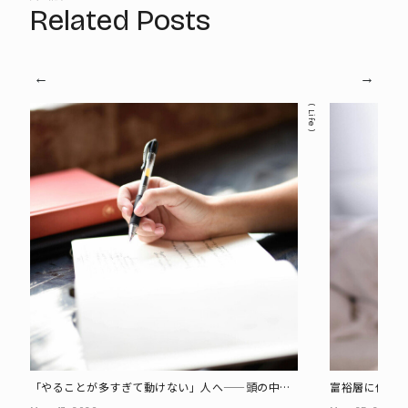
Related Posts
Life
「やることが多すぎて動けない」人へ――頭の中
富裕層に仕え
の“汚部屋”を片付ける方法
とは?