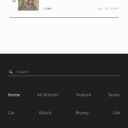
きた“寿命に関わる成分”とは
Life
Jun.
07,
2026
Home
All Articles
Feature
Series
Car
Watch
Money
Life