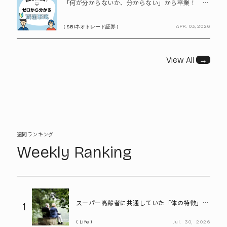
「何が分からないか、分からない」から卒業！ SBIネオトレード証券で学ぶ、はじめての資産形成
APR. 03, 2026
( SBIネオトレード証券 )
View All
→
週間ランキング
Weekly Ranking
スーパー高齢者に共通していた「体の特徴」と
1
は? 慶應大研究で判明した長寿の秘密
Life
Jul.
30,
2026