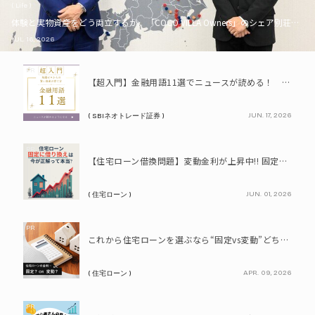
( Life )
体験と実物資産をどう両立するか。「COCO VILLA Owners」のシェア別荘とい
JUL. 16, 2026
PR
【超入門】金融用語11選でニュースが読める！ 知識ゼロからの賢い資産の育て方
JUN. 17, 2026
( SBIネオトレード証券 )
PR
【住宅ローン借換問題】変動金利が上昇中!! 固定に借り換えるなら今が正解って本当? シミュレーションで比較してみよう
JUN. 01, 2026
( 住宅ローン )
PR
これから住宅ローンを選ぶなら“固定vs変動”どちらが正解? 9割が利用したいと答えた「いま決めなくてもいい」ローンとは!?
APR. 09, 2026
( 住宅ローン )
PR