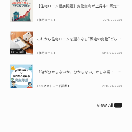
PR
【住宅ローン借換問題】変動金利が上昇中!! 固定に借り換えるなら今が正解って本当? シミュレーションで比較してみよう
JUN. 01, 2026
( 住宅ローン )
PR
これから住宅ローンを選ぶなら“固定vs変動”どちらが正解? 9割が利用したいと答えた「いま決めなくてもいい」ローンとは!?
APR. 09, 2026
( 住宅ローン )
PR
「何が分からないか、分からない」から卒業！ SBIネオトレード証券で学ぶ、はじめての資産形成
APR. 03, 2026
( SBIネオトレード証券 )
View All
→