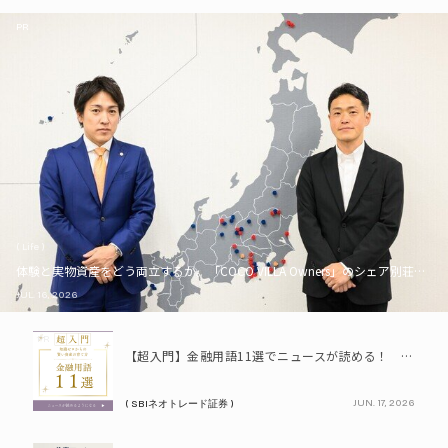
PR
( Life )
体験と実物資産をどう両立するか。「COCO VILLA Owners」のシェア別荘とい
JUL. 16, 2026
PR
【超入門】金融用語11選でニュースが読める！ 知識ゼロからの賢い資産の育て方
JUN. 17, 2026
( SBIネオトレード証券 )