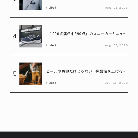
「老化の初期サイン」
Life
Aug.
03,
2026
「1000点満点中990点」のスニーカー? ニュー
4
バランス「990」が名作と呼ばれる理由
Life
Aug.
03,
2026
ビールや魚卵だけじゃない…尿酸値を上げる
5
「食べ物・飲み物」とは? 医師が警鐘
Life
Jul.
31,
2026