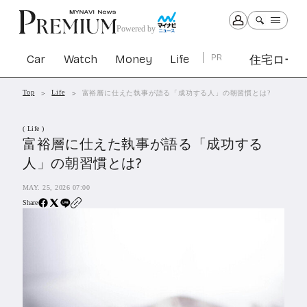
Powered by
Car
Watch
Money
Life
PR
住宅ロー
Top
Life
富裕層に仕えた執事が語る「成功する人」の朝習慣とは?
Car
Watch
Money
Life
( Life )
1301
1028
1261
2339
富裕層に仕えた執事が語る「成功する
人」の朝習慣とは?
PR
MAY. 25, 2026 07:00
住宅ローン
362
Share
SBIネオトレード証券
27
All Articles
特集&連載記事