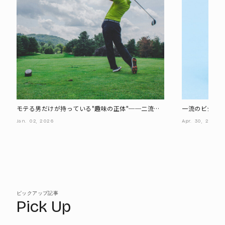
モテる男だけが持っている"趣味の正体"──二流は
一流のビジネ
投資しすぎ、三流はただの暇つぶし。
方」、差がつく
Jan.
02,
2026
Apr.
30,
2026
ピックアップ記事
Pick Up