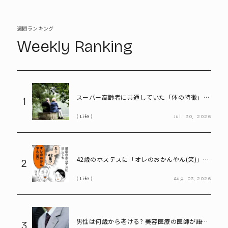
週間ランキング
Weekly Ranking
スーパー高齢者に共通していた「体の特徴」と
1
は? 慶應大研究で判明した長寿の秘密
Life
Jul.
30,
2026
42歳のホステスに「オレのおかんやん(笑)」と
2
言ってしまう58歳
Life
Aug.
03,
2026
男性は何歳から老ける? 美容医療の医師が語る
3