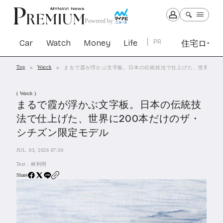
Powered by
Car
Watch
Money
Life
PR
住宅ロー
Top
Watch
まるで霞が浮かぶ文字板。日本の伝統技法で仕上げた、世界に20
Car
Watch
Money
Life
( Watch )
1303
1030
1265
2342
まるで霞が浮かぶ文字板。日本の伝統技
法で仕上げた、世界に200本だけのザ・
PR
シチズン限定モデル
住宅ローン
364
JUL. 03, 2026 07:30
SBIネオトレード証券
27
Text :
林利明
Share
All Articles
特集&連載記事