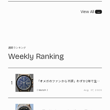
View All
→
週間ランキング
Weekly Ranking
「オメガのファンから不評」わずか2年で生産
1
終了も、今や380万円の希少モデル。“幻のス
Watch
Aug.
07,
2026
ピードマスター”とは