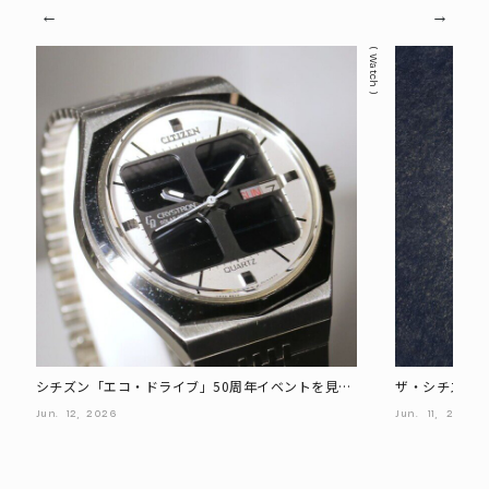
Watch
シチズン「エコ・ドライブ」50周年イベントを見て
ザ・シチズン
きた。歴代モデルや技術展示を公開
げた和紙文字
Jun.
12,
2026
Jun.
11,
2026