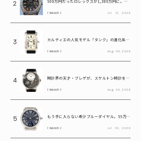
500万円だったロレックスが1,380万円に。プ
2
ラチナ×ダイヤが輝く「パールマスター」
Watch
Jul.
31,
2026
カルティエの人気モデル「タンク」の進化系。
3
40代メンズが選びたい「タンクアメリカンLM
Watch
Aug.
06,
2026
WG」
時計界の天才・ブレゲが、スケルトン時計を贈
4
った歴史上の人物は誰?
Watch
Aug.
06,
2026
もう手に入らない希少ブルーダイヤル。55万円
5
で狙えるカルティエ「ロンドソロXL」
Watch
Jul.
30,
2026