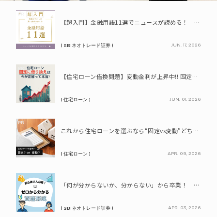
PR
【超入門】金融用語11選でニュースが読める！ 知識ゼロからの賢い資産の育て方
JUN. 17, 2026
( SBIネオトレード証券 )
PR
【住宅ローン借換問題】変動金利が上昇中!! 固定に借り換えるなら今が正解って本当? シミュレーションで比較してみよう
JUN. 01, 2026
( 住宅ローン )
PR
これから住宅ローンを選ぶなら“固定vs変動”どちらが正解? 9割が利用したいと答えた「いま決めなくてもいい」ローンとは!?
APR. 09, 2026
( 住宅ローン )
PR
「何が分からないか、分からない」から卒業！ SBIネオトレード証券で学ぶ、はじめての資産形成
APR. 03, 2026
( SBIネオトレード証券 )