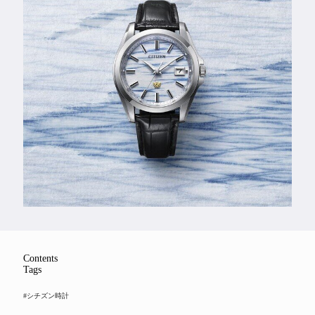
Feature
Series
Contents
Tags
#シチズン時計