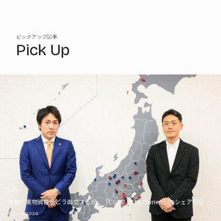
ピックアップ記事
Pick Up
PR
( Life )
体験と実物資産をどう両立するか。「COCO VILLA Owners」のシェア別荘とい
JUL. 16, 2026