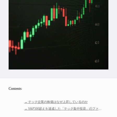
Feature
Series
Contents
テック企業の株価はなぜ上昇しているのか
S&P500超えを達成した「テック集中投資」のファン
ド4選