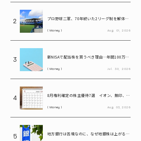
プロ野球二軍、70年続いた2リーグ制を解体
2
――「3地区制」導入で何が変わる?
Money
Aug.
01,
2026
新NISAで配当株を買うべき理由…年間100万円
3
の配当金なら約20万円の差がつく
Money
Jul.
30,
2026
8月権利確定の株主優待7選 イオン、無印、U-
4
NEXT…今買いたい人気銘柄を紹介
Money
Aug.
03,
2026
地方銀行は苦境なのに、なぜ地銀株は上がる?
5
再編期待で注目の割安株を読み解く