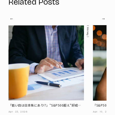
Related Posts
Money
「狙い目は日本株にあり!?」“S&P500超え”好成績
「S&P500
ファンド4選
る『NISA成
Apr.
23,
2026
Apr.
10,
2026