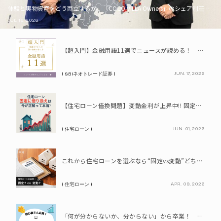
体験と実物資産をどう両立するか。「COCO VILLA Owners」のシェア別荘とい
JUL. 16, 2026
PR
【超入門】金融用語11選でニュースが読める！ 知識ゼロからの賢い資産の育て方
JUN. 17, 2026
( SBIネオトレード証券 )
PR
【住宅ローン借換問題】変動金利が上昇中!! 固定に借り換えるなら今が正解って本当? シミュレーションで比較してみよう
JUN. 01, 2026
( 住宅ローン )
PR
これから住宅ローンを選ぶなら“固定vs変動”どちらが正解? 9割が利用したいと答えた「いま決めなくてもいい」ローンとは!?
APR. 09, 2026
( 住宅ローン )
PR
「何が分からないか、分からない」から卒業！ SBIネオトレード証券で学ぶ、はじめての資産形成