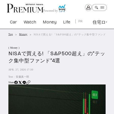
Powered by
Car
Watch
Money
Life
PR
住宅ロー
Top
Money
NISAで買える! 「S&P500超え」の“テック集中型ファンド”4選
Car
Watch
Money
Life
( Money )
1301
1029
1263
2339
NISAで買える! 「S&P500超え」の“テッ
ク集中型ファンド”4選
PR
APR. 27, 2026 17:30
住宅ローン
363
Text :
安藤真一郎
SBIネオトレード証券
27
Share
All Articles
特集&連載記事