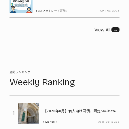
APR. 03, 2026
( SBIネオトレード証券 )
View All
→
週間ランキング
Weekly Ranking
【2026年8月】個人向け国債、固定5年は2%台
1
へ - 変動10年・固定3年は? 100万円購入時の
Money
Aug.
05,
2026
利子も紹介