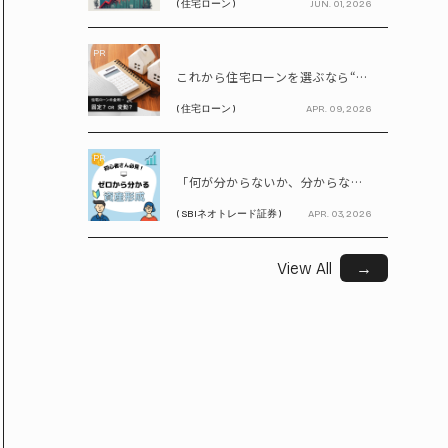
( 住宅ローン )
JUN. 01, 2026
PR
これから住宅ローンを選ぶなら“固定vs変動”どちらが正解? 9割が利用したいと答えた「いま決めなくてもいい」ローンとは!?
( 住宅ローン )
APR. 09, 2026
PR
「何が分からないか、分からない」から卒業！ SBIネオトレード証券で学ぶ、はじめての資産形成
( SBIネオトレード証券 )
APR. 03, 2026
View All
→