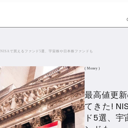
! NISAで買えるファンド5選、宇宙株や日本株ファンドも
( Money )
最高値更新
Car
Wat
1301
てきた! N
ド5選、宇
PR