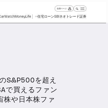
会員ページ
Car
Watch
Money
Life
住宅ローン
SBIネオトレード証券
PR
のS&P500を超え
ch
Money
Life
1029
1263
2339
ISAで買えるファン
宙株や日本株ファ