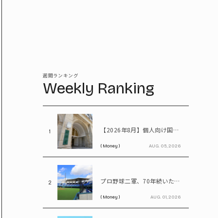
週間ランキング
Weekly Ranking
【2026年8月】個人向け国債、固定5年は2%台へ - 変動10年・固定3年は? 100万円購入時の利子も紹介
1
( Money )
AUG. 05, 2026
プロ野球二軍、70年続いた2リーグ制を解体――「3地区制」導入で何が変わる?
2
( Money )
AUG. 01, 2026