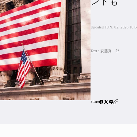
ンドも
住宅ロー
SBIネ
Updated JUN. 02, 2026 10:0
All Articles
Text :
安藤真一郎
特集&連載記事
Featur
Series
Share