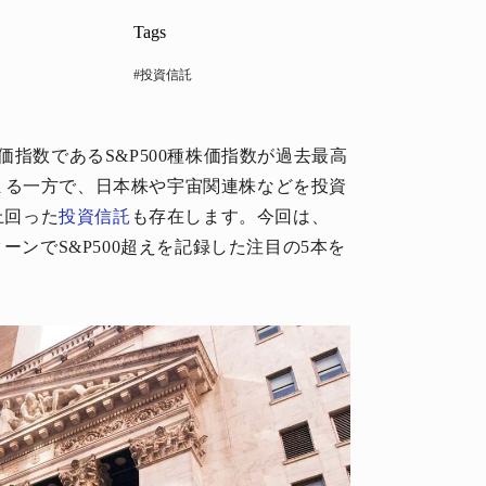
Tags
#投資信託
価指数であるS&P500種株価指数が過去最高
まる一方で、日本株や宇宙関連株などを投資
上回った
投資信託
も存在します。今回は、
ーンでS&P500超えを記録した注目の5本を