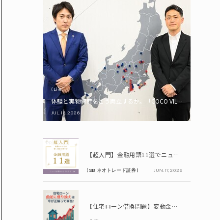
( Life )
体験と実物資産をどう両立するか。「COCO VILLA Owners
JUL. 16, 2026
PR
【超入門】金融用語11選でニュースが読める！ 知識ゼロからの賢い資産の育て方
( SBIネオトレード証券 )
JUN. 17, 2026
PR
【住宅ローン借換問題】変動金利が上昇中!! 固定に借り換えるなら今が正解って本当? シミュレーションで比較してみよう