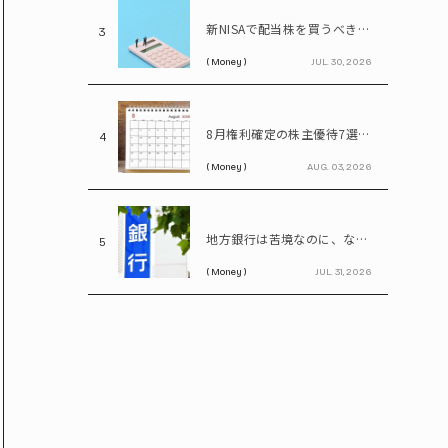
新NISAで配当株を買うべき理由…年間100万円の配当金なら約20万円の差がつく
3
( Money )
JUL. 30, 2026
8月権利確定の株主優待7選 イオン、無印、U-NEXT…今買いたい人気銘柄を紹介
4
( Money )
AUG. 03, 2026
地方銀行は苦境なのに、なぜ地銀株は上がる? 再編期待で注目の割安株を読み解く
5
( Money )
JUL. 31, 2026