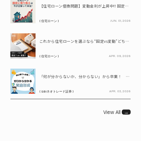
PR
【住宅ローン借換問題】変動金利が上昇中!! 固定に借り換えるなら今が正解って本当? シミュレーションで比較してみよう
JUN. 01, 2026
( 住宅ローン )
PR
これから住宅ローンを選ぶなら“固定vs変動”どちらが正解? 9割が利用したいと答えた「いま決めなくてもいい」ローンとは!?
APR. 09, 2026
( 住宅ローン )
PR
「何が分からないか、分からない」から卒業！ SBIネオトレード証券で学ぶ、はじめての資産形成
APR. 03, 2026
( SBIネオトレード証券 )
View All
→