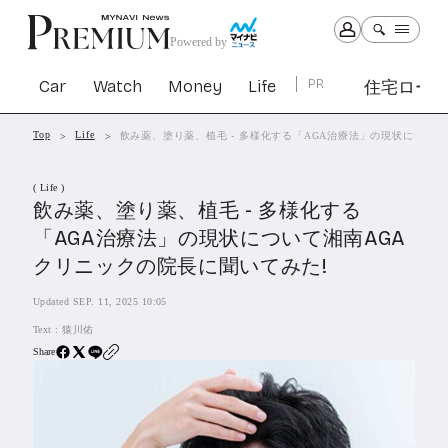
Powered by
Car
Watch
Money
Life
PR
住宅ロー
Top
Life
飲み薬、塗り薬、植毛 - 多様化する「AGA治療法」の現状について
Car
Watch
Money
Life
( Life )
1299
1027
1260
2338
飲み薬、塗り薬、植毛 - 多様化する
「AGA治療法」の現状について湘南AGA
PR
クリニックの院長に聞いてみた!
住宅ローン
361
Updated SEP. 11, 2025 10:05
SBIネオトレード証券
27
Text :
猿川佑
Share
All Articles
特集&連載記事