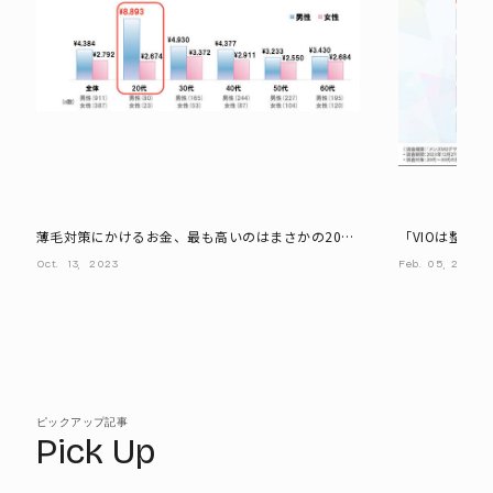
薄毛対策にかけるお金、最も高いのはまさかの20代!
「VIOは整え
平均いくら?
想のデザイン
Oct.
13,
2023
Feb.
05,
2024
イジニーナ
ピックアップ記事
Pick Up