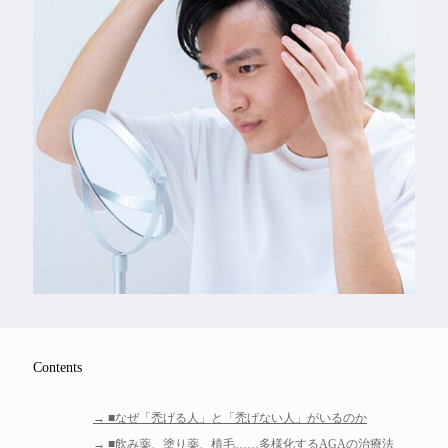
Feature
Series
Contents
■なぜ「禿げる人」と「禿げない人」がいるのか
■飲み薬、塗り薬、植毛……多様化するAGAの治療法