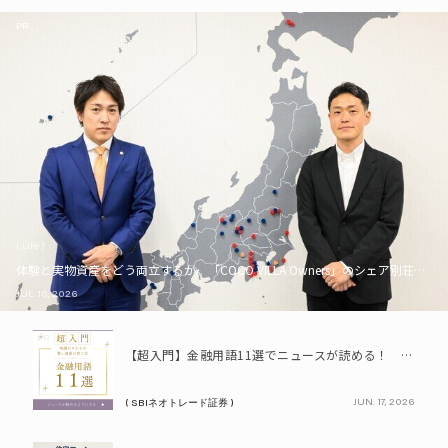
PR
( Life )
体験と実物資産をどう両立するか。「COCO VILLA Owners」のシェア別荘とい
JUL. 16, 2026
PR
【超入門】金融用語11選でニュースが読める！ 知識ゼロからの賢い資産の育て方
JUN. 17, 2026
( SBIネオトレード証券 )