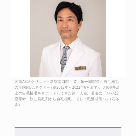
湘南AGAクリニック新宿南口院、笠井敬一郎院長。自毛植毛
の全国NO.1ドクター (※2012年～2022年6月まで)。3,000件以
上の自毛植毛をサポートしてきた第一人者。著書に『AGA治
療革命 飲む発毛剤から自毛植毛、そして毛髪培養へ』(幻冬
舎)