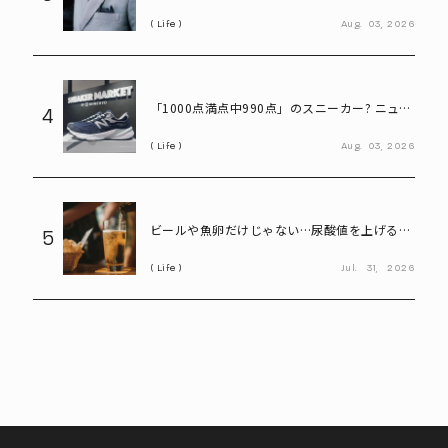
「老化の初期サイン」
Life
Aug.
03,
2026
「1000点満点中990点」のスニーカー? ニュー
4
バランス「990」が名作と呼ばれる理由
Life
Aug.
03,
2026
ビールや魚卵だけじゃない…尿酸値を上げる
5
「食べ物・飲み物」とは? 医師が警鐘
Life
Jul.
31,
2026