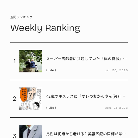
週間ランキング
Weekly Ranking
スーパー高齢者に共通していた「体の特徴」と
1
は? 慶應大研究で判明した長寿の秘密
Life
Jul.
30,
2026
42歳のホステスに「オレのおかんやん(笑)」と
2
言ってしまう58歳
Life
Aug.
03,
2026
男性は何歳から老ける? 美容医療の医師が語る
3