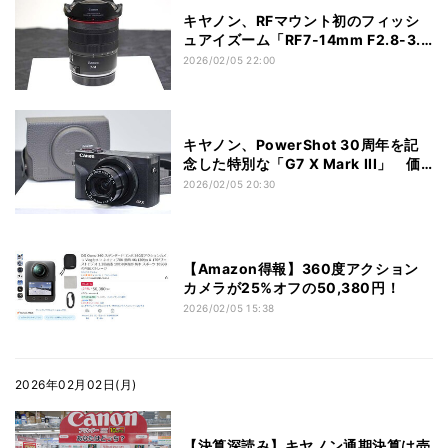
キヤノン、RFマウント初のフィッシ
ュアイズーム「RF7-14mm F2.8-3.5
L FISHEYE STM」
2026/02/05 22:00
キヤノン、PowerShot 30周年を記
念した特別な「G7 X Mark III」 価
格は148,500円、台数限定
2026/02/05 20:30
【Amazon得報】360度アクション
カメラが25%オフの50,380円！
2026/02/05 15:38
2026年02月02日(月)
【決算深読み】キヤノン通期決算は売