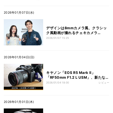
2026年01月07日(水)
デザインは8mmカメラ風、クラシッ
ク風動画が撮れるチェキカメラ
「instax mini Evo Cinema」
2026/01/07 15:25
2026年01月04日(日)
キヤノン「EOS R5 Mark II」
「RF50mm F1.2 L USM」、新たな気
分で作品作りを【2025年コレ買っ
2026/01/04 18:00
レビュー
た！】
2026年01月01日(木)