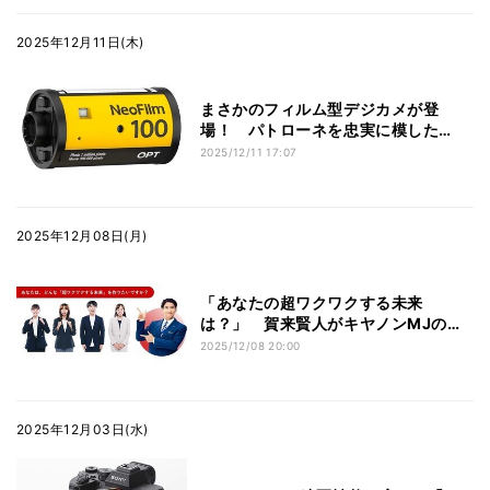
2025年12月11日(木)
まさかのフィルム型デジカメが登
場！ パトローネを忠実に模した
「OPT100 Neo Film」
2025/12/11 17:07
2025年12月08日(月)
「あなたの超ワクワクする未来
は？」 賀来賢人がキヤノンMJの若
手社員にインタビュー
2025/12/08 20:00
2025年12月03日(水)