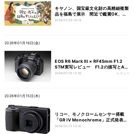
キヤノン、国宝級文化財の高精細複製
品を福島で展示 間近で鑑賞OK、撮
影もOK
2026/01/26 16:15
2026年01月16日(金)
EOS R6 Mark III × RF45mm F1.2
STM実写レビュー F1.2の描写とAF
性能を試す
2026/01/16 13:30
レビュー
2026年01月15日(木)
リコー、モノクロームセンサー搭載
「GR IV Monochrome」正式発表
実売28万円
2026/01/15 14:30