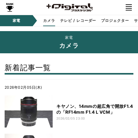
家電
カメラ
テレビ / レコーダー
プロジェクター
サ
家電
カメラ
新着記事一覧
2026年02月05日(木)
キヤノン、14mmの超広角で開放F1.4
の「RF14mm F1.4 L VCM」
2026/02/05 23:00