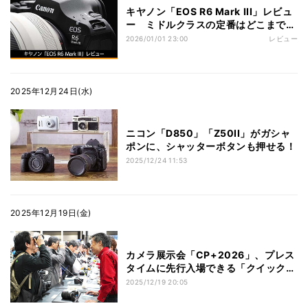
キヤノン「EOS R6 Mark III」レビュ
ー ミドルクラスの定番はどこまで完
成度を高めたのか
2026/01/01 23:00
レビュー
2025年12月24日(水)
ニコン「D850」「Z50II」がガシャ
ポンに、シャッターボタンも押せる！
2025/12/24 11:53
2025年12月19日(金)
カメラ展示会「CP+2026」、プレス
タイムに先行入場できる「クイックパ
ス」数量限定で販売
2025/12/19 20:05