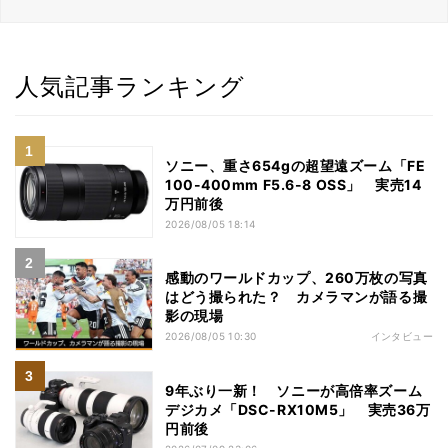
人気記事ランキング
ソニー、重さ654gの超望遠ズーム「FE
100-400mm F5.6-8 OSS」 実売14
万円前後
2026/08/05 18:14
感動のワールドカップ、260万枚の写真
はどう撮られた？ カメラマンが語る撮
影の現場
2026/08/05 10:30
インタビュー
9年ぶり一新！ ソニーが高倍率ズーム
デジカメ「DSC-RX10M5」 実売36万
円前後