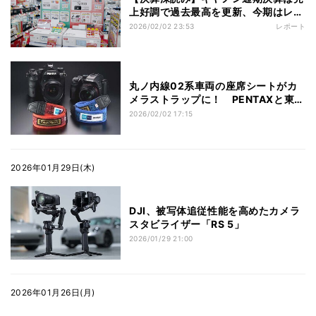
上好調で過去最高を更新、今期はレア
アース影響も？
2026/02/02 23:53
レポート
丸ノ内線02系車両の座席シートがカ
メラストラップに！ PENTAXと東京
メトロがコラボ
2026/02/02 17:15
2026年01月29日(木)
DJI、被写体追従性能を高めたカメラ
スタビライザー「RS 5」
2026/01/29 21:00
2026年01月26日(月)