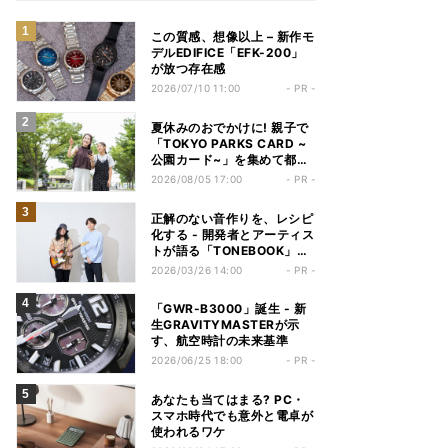
この質感、想像以上 – 新作モ
デルEDIFICE「EFK-200」
が放つ存在感
2026/07/10 11:00
- PR -
夏休みのおでかけに! 親子で
「TOKYO PARKS CARD ~
公園カード~」を集めて都立
公園巡りを楽しもう
2026/08/05 17:00
- PR -
正解のない音作りを、レシピ
化する - 開発者とアーティス
トが語る「TONEBOOK」の
魅力
2026/03/26 14:00
- PR -
「GWR-B3000」誕生 - 新
生GRAVITYMASTERが示
す、航空時計の未来基準
2026/06/25 18:00
- PR -
あなたも当てはまる? PC・
スマホ時代でも意外と電卓が
使われるワケ