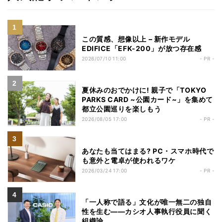
この質感、想像以上 – 新作モデル
EDIFICE「EFK-200」が放つ存在感
2026/07/10 11:00
- PR -
夏休みのおでかけに! 親子で「TOKYO
PARKS CARD ~公園カード~」を集めて
都立公園巡りを楽しもう
2026/08/05 17:00
- PR -
あなたも当てはまる? PC・スマホ時代で
も意外と電卓が使われるワケ
2026/03/24 17:00
- PR -
「一人称で語る」文化が唯一無二の独自
性を生む――カシオ人事執行役員に聞く
組織論