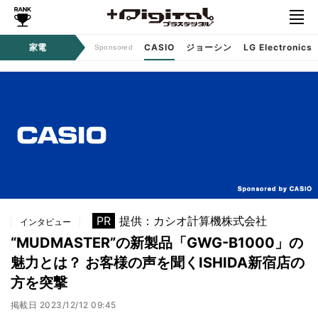
ジタルコンテンツ
家電
CASIO
ジョーシン
LG Electronics
Sponsored
PR
提供：カシオ計算機株式会社
インタビュー
“MUDMASTER”の新製品「GWG-B1000」の
魅力とは？ お客様の声を聞くISHIDA新宿店の
方を突撃
掲載日
2023/12/12 09:45