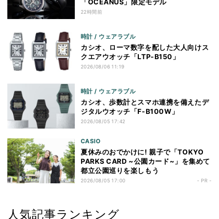
「OCEANUS」限定モデル
22時間前
時計 / ウェアラブル
カシオ、ローマ数字を配した大人向けス
クエアウオッチ「LTP-B150」
2026/08/06 11:19
時計 / ウェアラブル
カシオ、歩数計とスマホ連携を備えたデ
ジタルウオッチ「F-B100W」
2026/08/05 17:42
CASIO
夏休みのおでかけに! 親子で「TOKYO
PARKS CARD ~公園カード~」を集めて
都立公園巡りを楽しもう
2026/08/05 17:00
- PR -
人気記事ランキング