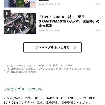
2026/03/23 11:00
- PR -
「GWR-B3000」誕生 - 新生
GRAVITYMASTERが示す、航空時計の
未来基準
2026/06/25 18:00
- PR -
ランキングをもっと見る
マイナビニューストップ
+Digital
家電
CASIO
“MUDMASTER”の新製品「GWG-B1000」の魅力とは？ お客様の声を聞く
ISHIDA新宿店の方を突撃
このカテゴリーについて
カシオ(CASIO)のG-SHOCK、BABY-G、OCEANUS、PRO TREK、
EDIFICEなどの時計や、電卓、電子辞書、電子楽器などを紹介。