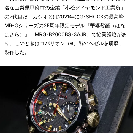
名な山梨県甲府市の企業「小松ダイヤモンド工業所」
の2代目だ。カシオとは2021年にG-SHOCKの最高峰
MR-Gシリーズの25周年限定モデル『華婆娑羅（はな
ばさら）』「MRG-B2000BS-3AJR」で協業経験があ
り、このときはコバリオン（※）製のベゼルを研磨、
製作した。