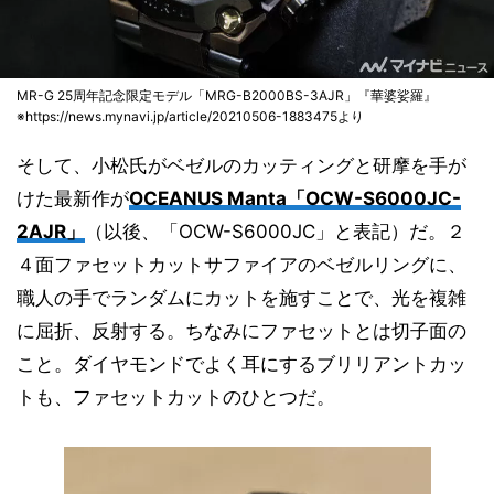
MR-G 25周年記念限定モデル「MRG-B2000BS-3AJR」『華婆娑羅』
※https://news.mynavi.jp/article/20210506-1883475より
そして、小松氏がベゼルのカッティングと研摩を手が
けた最新作が
OCEANUS Manta「OCW-S6000JC-
2AJR」
（以後、「OCW-S6000JC」と表記）だ。２
４面ファセットカットサファイアのベゼルリングに、
職人の手でランダムにカットを施すことで、光を複雑
に屈折、反射する。ちなみにファセットとは切子面の
こと。ダイヤモンドでよく耳にするブリリアントカッ
トも、ファセットカットのひとつだ。