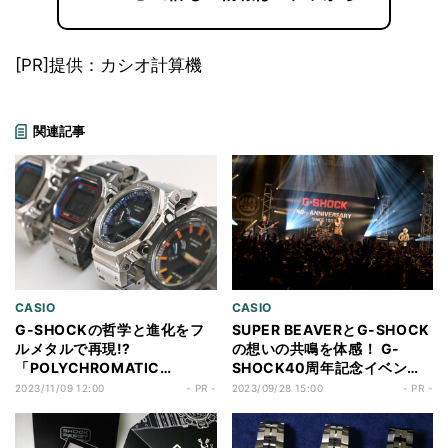
[PR]提供：カシオ計算機
関連記事
CASIO
CASIO
G-SHOCKの哲学と進化をフ
SUPER BEAVERとG-SHOCK
ルメタルで再現!?
の想いの共鳴を体感！ G-
「POLYCHROMATIC
SHOCK40周年記念イベント
ACCSENTS」シリーズの魅力
「SHOCK THE WORLD LIVE
2023/11/09 12:00
- PR -
2023/09/28 15:00
- PR -
2023」潜入レポート