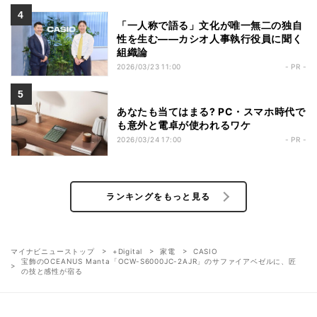
「一人称で語る」文化が唯一無二の独自
性を生む――カシオ人事執行役員に聞く
組織論
2026/03/23 11:00
- PR -
あなたも当てはまる? PC・スマホ時代で
も意外と電卓が使われるワケ
2026/03/24 17:00
- PR -
ランキングをもっと見る
マイナビニューストップ
+Digital
家電
CASIO
宝飾のOCEANUS Manta「OCW-S6000JC-2AJR」のサファイアベゼルに、匠
の技と感性が宿る