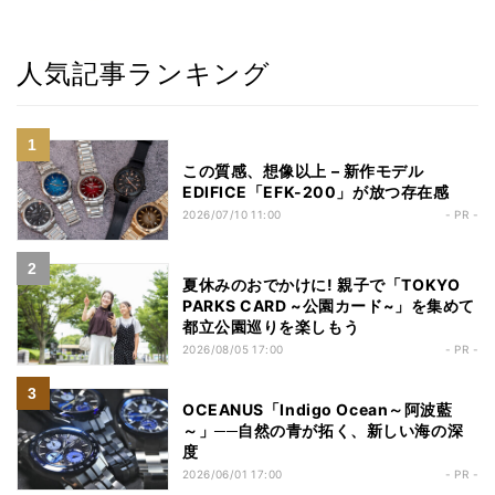
人気記事ランキング
この質感、想像以上 – 新作モデル
EDIFICE「EFK-200」が放つ存在感
2026/07/10 11:00
- PR -
夏休みのおでかけに! 親子で「TOKYO
PARKS CARD ~公園カード~」を集めて
都立公園巡りを楽しもう
2026/08/05 17:00
- PR -
OCEANUS「Indigo Ocean～阿波藍
～」──自然の青が拓く、新しい海の深
度
2026/06/01 17:00
- PR -