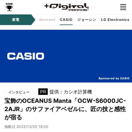
ジタルコンテンツ
家電
CASIO
ジョーシン
LG Electronics
Sponsored
PR
提供：カシオ計算機
インタビュー
宝飾のOCEANUS Manta「OCW-S6000JC-
2AJR」のサファイアベゼルに、匠の技と感性
が宿る
掲載日
2023/12/05 18:00