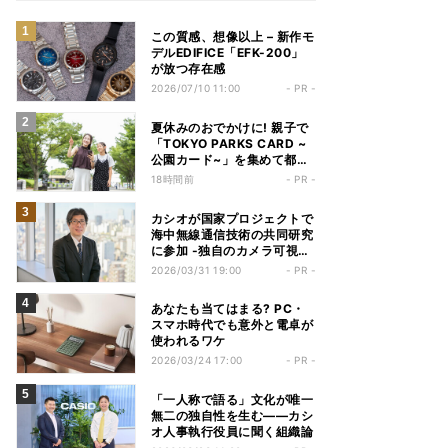
この質感、想像以上 – 新作モ
デルEDIFICE「EFK-200」
が放つ存在感
2026/07/10 11:00
- PR -
夏休みのおでかけに! 親子で
「TOKYO PARKS CARD ~
公園カード~」を集めて都立
公園巡りを楽しもう
18時間前
- PR -
カシオが国家プロジェクトで
海中無線通信技術の共同研究
に参加 -独自のカメラ可視光
通信で新領域に挑戦
2026/03/31 19:00
- PR -
あなたも当てはまる? PC・
スマホ時代でも意外と電卓が
使われるワケ
2026/03/24 17:00
- PR -
「一人称で語る」文化が唯一
無二の独自性を生む――カシ
オ人事執行役員に聞く組織論