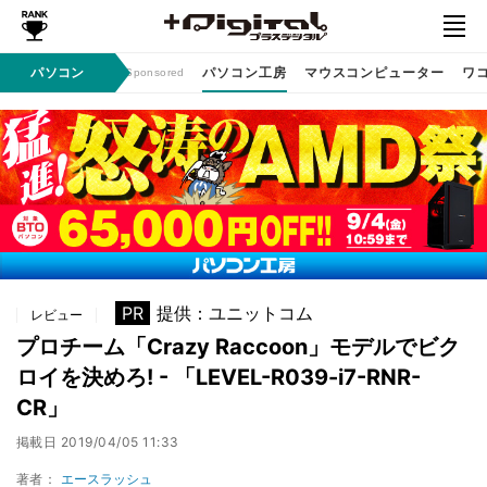
ン / イベント
パソコン
パソコン工房
マウスコンピューター
ワ
Sponsored
PR
提供：ユニットコム
レビュー
プロチーム「Crazy Raccoon」モデルでビク
ロイを決めろ! - 「LEVEL-R039-i7-RNR-
CR」
掲載日
2019/04/05 11:33
著者：
エースラッシュ