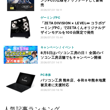
ングPCの仕様をアップデートして新発
売
2026/07/31 18:11
ゲーミングPC
「ZETA DIVISION × LEVEL∞ コラボゲ
ーミングPC」でZETAくんオリジナルデ
ザインモデルを100台限定で発売
2026/07/31 15:44
キャンペーン / イベント
8月5日はパソコン工房の日！ 全国のパ
ソコン工房店舗でもキャンペーン開催
2026/07/31 14:11
PC本体
パソコン工房 熊本店、令和８年熊本地震
被災者に支援対応
2026/07/30 16:16
人気記事ランキング