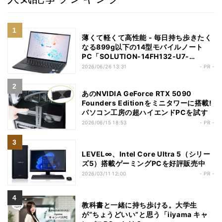
薄くて軽くて高性能 - 毎日持ち歩きたく
なる899g以下の14型モバイルノート
PC「SOLUTION-14FH132-U7-
UCSX」
2026/06/26 13:31
- PR -
あのNVIDIA GeForce RTX 5090
Founders Editionをミニタワーに搭載!
パソコン工房の超ハイエンドPCを試す
2026/06/15 18:53
- PR -
LEVEL∞、Intel Core Ultra 5（シリー
ズ5）搭載ゲーミングPCを好評販売中
2026/03/11 12:00
- PR -
教科書と一緒に持ち歩ける。大学生
が“ちょうどいい”と思う「iiyama キャ