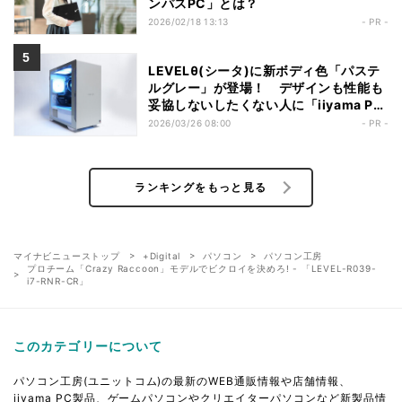
ンパスPC」とは？
2026/02/18 13:13
- PR -
LEVELθ(シータ)に新ボディ色「パステ
ルグレー」が登場！ デザインも性能も
妥協しないしたくない人に「iiyama PC
LEVEL-M1AM-R77-RKX」
2026/03/26 08:00
- PR -
ランキングをもっと見る
マイナビニューストップ
+Digital
パソコン
パソコン工房
プロチーム「Crazy Raccoon」モデルでビクロイを決めろ! - 「LEVEL-R039-
i7-RNR-CR」
このカテゴリーについて
パソコン工房(ユニットコム)の最新のWEB通販情報や店舗情報、
iiyama PC製品、ゲームパソコンやクリエイターパソコンなど新製品情