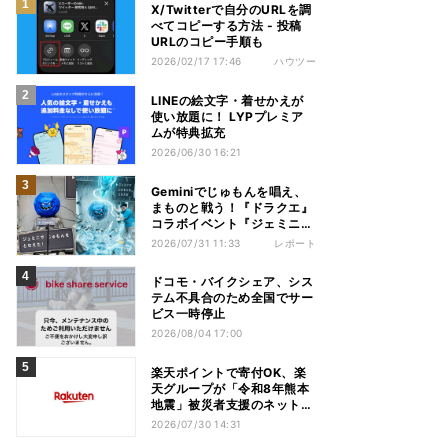
X/Twitterで自分のURLを調
べてコピーする方法 - 投稿
URLのコピー手順も
2026/02/17 17:46
ハウツー
LINEの絵文字・着せかえが
使い放題に！ LYPプレミア
ムが特典拡充
2026/06/30 16:21
Geminiでじゅもんを唱え、
まものと戦う！『ドラクエ』
コラボイベント『ジェミニク
エスト』を体験してきた
2026/07/31 11:33
レポート
ドコモ・バイクシェア、シス
テム不具合のため全国でサー
ビス一時停止
2026/08/04 17:00
楽天ポイントで寄付OK、楽
天グループが「令和8年熊本
地震」被災者支援のネット募
金を受付中
2026/07/30 14:31