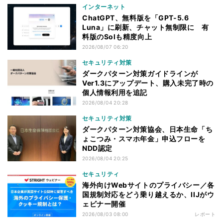
インターネット
ChatGPT、無料版を「GPT-5.6
Luna」に刷新、チャット無制限に 有
料版のSolも精度向上
2026/08/07 06:20
セキュリティ対策
ダークパターン対策ガイドラインが
Ver1.3にアップデート、購入未完了時の
個人情報利用を追記
2026/08/04 20:28
セキュリティ対策
ダークパターン対策協会、日本生命「ち
ょこつみ・スマホ年金」申込フローを
NDD認定
2026/08/04 20:25
セキュリティ
海外向けWebサイトのプライバシー／各
国規制対応をどう乗り越えるか、IIJがウ
ェビナー開催
2026/08/03 08:00
レポート