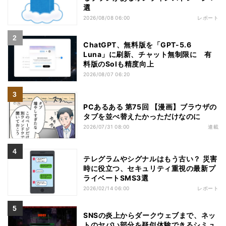
選
2026/08/08 06:00
レポート
ChatGPT、無料版を「GPT-5.6
Luna」に刷新、チャット無制限に 有
料版のSolも精度向上
2026/08/07 06:20
PCあるある 第75回 【漫画】ブラウザの
タブを並べ替えたかっただけなのに
2026/07/31 08:00
連載
テレグラムやシグナルはもう古い？ 災害
時に役立つ、セキュリティ重視の最新プ
ライベートSMS3選
2026/02/14 06:00
レポート
SNSの炎上からダークウェブまで、ネッ
トのヤバい部分を疑似体験できるシミュ