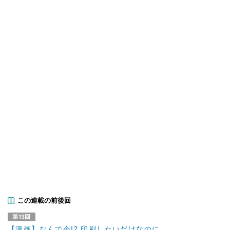
この連載の前後回
第13回
【漫画】なんで今!? 印刷したいだけなのに