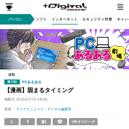
AI PC
パソコン
周辺機器
ソフト
インターネット
セキュリティ対策
キャン
連載
PCあるある
第11回
【漫画】固まるタイミング
掲載日
2025/01/10 08:00
著者：
マイナビニュース・デジタル編集部
URLをコピー