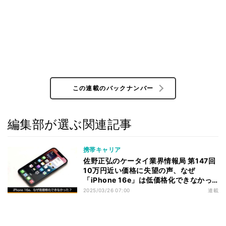
この連載のバックナンバー
編集部が選ぶ関連記事
携帯キャリア
佐野正弘のケータイ業界情報局 第147回
10万円近い価格に失望の声、なぜ
「iPhone 16e」は低価格化できなかっ
たのか
2025/03/26 07:00
連載