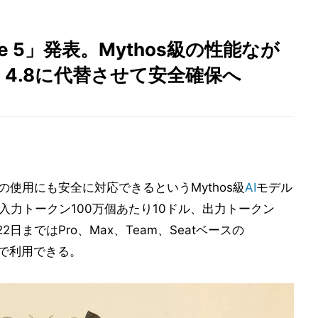
Fable 5」発表。Mythos級の性能なが
 4.8に代替させて安全確保へ
の使用にも安全に対応できるというMythos級
AI
モデル
した。入力トークン100万個あたり10ドル、出力トークン
日まではPro、Max、Team、Seatベースの
なしで利用できる。