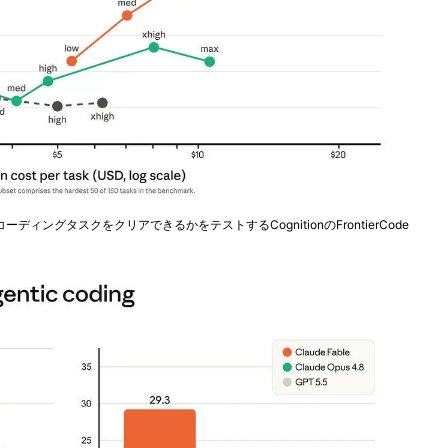
ングタスクをクリアできるかをテストするCognitionのFrontierCode