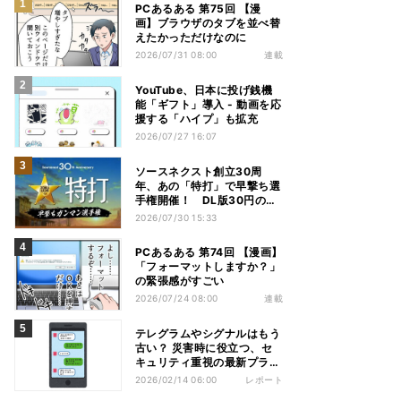
PCあるある 第75回 【漫
画】ブラウザのタブを並べ替
えたかっただけなのに
2026/07/31 08:00
連載
YouTube、日本に投げ銭機
能「ギフト」導入 - 動画を応
援する「ハイプ」も拡充
2026/07/27 16:07
ソースネクスト創立30周
年、あの「特打」で早撃ち選
手権開催！ DL版30円のセ
ールも
2026/07/30 15:33
PCあるある 第74回 【漫画】
「フォーマットしますか？」
の緊張感がすごい
2026/07/24 08:00
連載
テレグラムやシグナルはもう
古い？ 災害時に役立つ、セ
キュリティ重視の最新プライ
ベートSMS3選
2026/02/14 06:00
レポート