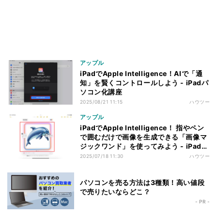
アップル
iPadでApple Intelligence！AIで「通
知」を賢くコントロールしよう - iPadパ
ソコン化講座
2025/08/21 11:15
ハウツー
アップル
iPadでApple Intelligence！ 指やペン
で囲むだけで画像を生成できる「画像マ
ジックワンド」を使ってみよう - iPadパ
ソコン化講座
2025/07/18 11:30
ハウツー
パソコンを売る方法は3種類！高い値段
で売りたいならどこ？
- PR -