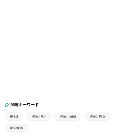
関連キーワード
iPad
iPad Air
iPad mini
iPad Pro
iPadOS