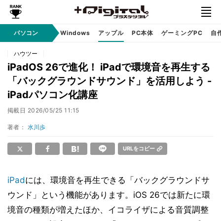
パソコン
Windows
アップル
PC本体
ゲーミングPC
自
ハウツー
iPadOS 26で進化！ iPadで環境音を再生する
「バックグラウンドサウンド」を活用しよう -
iPadパソコン化講座
掲載日
2026/05/25 11:15
著者：
水川歩
URLをコピー
iPad
には、環境音を再生できる「バックグラウンドサ
ウンド」という機能があります。iOS 26では新たに環
境音の種類が増えたほか、イコライザによる音質調整