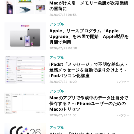
Macがけん引 メモリー急騰が次期業績
の重荷に
2026/07/31 08:56
アップル
Apple、リースプログラム「Apple
Upgrade」を米国で開始 Apple製品を
月額で利用
2026/07/29 06:58
アップル
iPadの「メッセージ」で不明な差出人・
迷惑メッセージを自動で振り分けよう -
iPadパソコン化講座
2026/07/24 16:20
ハウツー
アップル
Macのアプリで作成中のデータは自分で
保存する？ - iPhoneユーザーのための
Macのトリセツ
2026/07/24 11:00
ハウツー
アップル