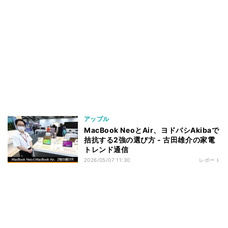
アップル
MacBook NeoとAir、ヨドバシAkibaで
拮抗する2強の選び方 - 古田雄介の家電
トレンド通信
2026/05/07 11:30
レポート