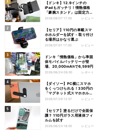
【ドンキ】12.9インチの
iPadもガッチリ！情熱価格
「豪腕スタンド」は固定力が
頼もしい
2026/08/07 17:00
レビュー
【セリア】110円の車載スマ
ホホルダーを試す - 取り付け
る場所はかなり選ぶ
2026/07/01 17:00
レビュー
ドンキ「情熱価格」から準固
体モバイルバッテリーが登
場、20,000mAhで6,599円
2026/06/24 06:00
レポート
【ダイソー】PC横にスマホ
をくっつけられる！330円の
「マグネット式スマホホルダ
ー」を試してみた
2026/07/29 12:57
レビュー
【セリア】塗るだけで全面保
護？ 110円ガラス用液体フィ
ルムを試す
2026/06/23 18:00
レビュー