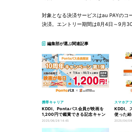
対象となる決済サービスはau PAYの
決済。エントリー期間は8月4日～9月3
編集部が選ぶ関連記事
携帯キャリア
スマホアプ
KDDI、Pontaパス会員が映画を
KDDI、
1,200円で鑑賞できる記念キャン
使った給
ペーン - 7月4日から
給与受取
2025/06/26 14:45
2025/04/09