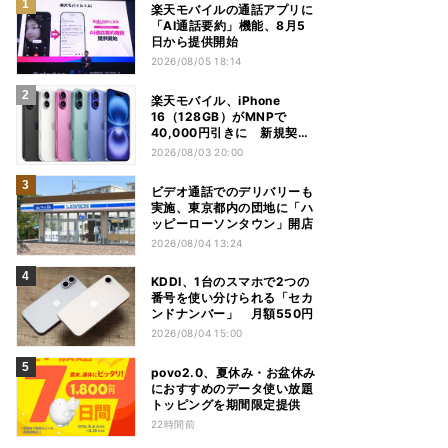
楽天モバイルの通話アプリに
「AI通話要約」機能、8月5
日から提供開始
2026/08/05 18:14
楽天モバイル、iPhone
16（128GB）がMNPで
40,000円引きに 新規契約
でも40,000ポイントを還元
2026/08/03 20:00
ビデオ通話でのデリバリーも
実施、東京都内の団地に「ハ
ッピーローソンタウン」開店
2026/08/04 13:24
KDDI、1台のスマホで2つの
番号を使い分けられる「セカ
ンドナンバー」 月額550円
2026/08/04 15:00
povo2.0、夏休み・お盆休み
におすすめのデータ使い放題
トッピングを期間限定提供
22時間前