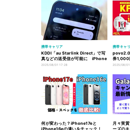
携帯キャリア
携帯キャ
KDDI「au Starlink Direct」で写
povo
真などの送受信が可能に iPhone
券1,0
は対象外
ッピング
2025/08/01 17:28
2025/08/01
何が変わった？iPhone17eと
月々実質1
iPhone16eの違いをチェック！
ーズのキ