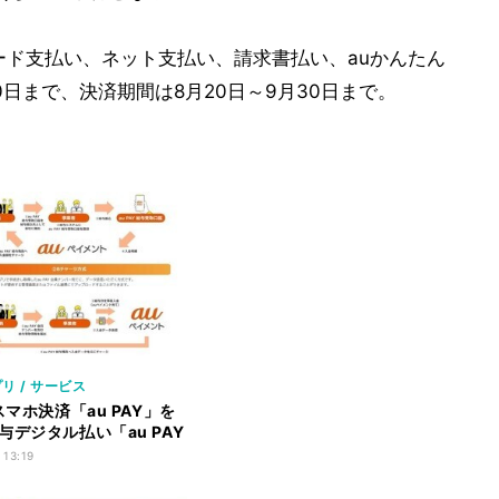
コード支払い、ネット支払い、請求書払い、auかんたん
0日まで、決済期間は8月20日～9月30日まで。
リ / サービス
スマホ決済「au PAY」を
与デジタル払い「au PAY
」を開始へ
 13:19