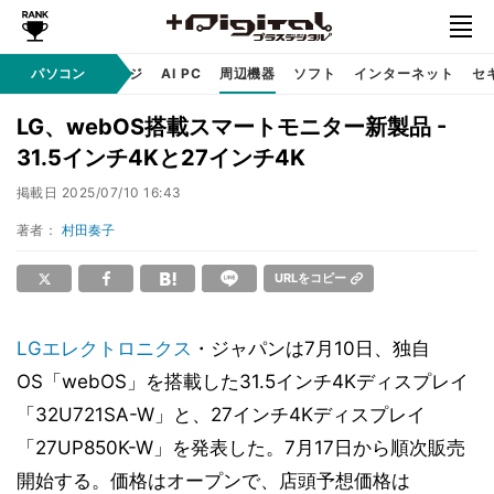
C
自作 / テクノロジ
パソコン
AI PC
周辺機器
ソフト
インターネット
セ
LG、webOS搭載スマートモニター新製品 -
31.5インチ4Kと27インチ4K
掲載日
2025/07/10 16:43
著者：
村田奏子
URLをコピー
LGエレクトロニクス
・ジャパンは7月10日、独自
OS「webOS」を搭載した31.5インチ4Kディスプレイ
「32U721SA-W」と、27インチ4Kディスプレイ
「27UP850K-W」を発表した。7月17日から順次販売
開始する。価格はオープンで、店頭予想価格は