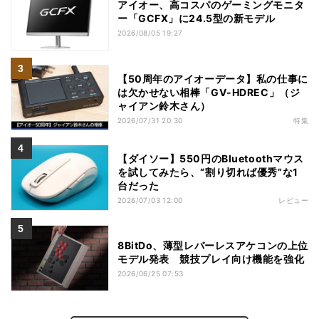
アイオー、高コスパのゲーミングモニタ
ー「GCFX」に24.5型の新モデル
2026/08/05 19:27
【50周年のアイオーデータ】私の仕事に
は欠かせない相棒「GV-HDREC」（ジ
ャイアン鈴木さん）
2026/07/31 20:30
特集
【ダイソー】550円のBluetoothマウス
を試してみたら、“割り切れば優秀”な1
台だった
2026/07/03 12:00
レビュー
8BitDo、薄型レバーレスアケコンの上位
モデル発表 競技プレイ向け機能を強化
2026/06/25 07:53