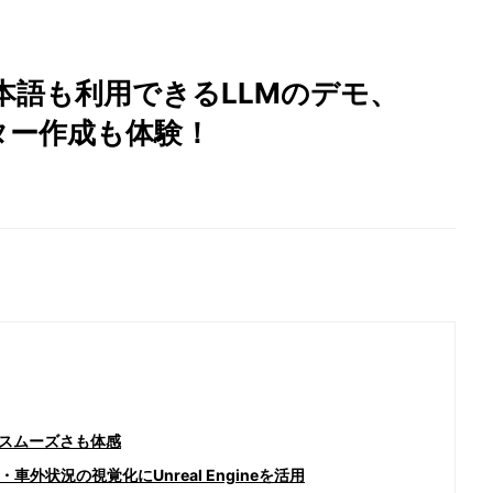
25】日本語も利用できるLLMのデモ、
バター作成も体験！
のスムーズさも体感
外状況の視覚化にUnreal Engineを活用