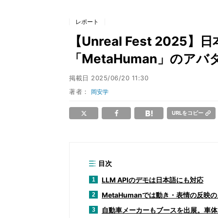
レポート
【Unreal Fest 20
「MetaHuman」のア
掲載日
2025/06/20 11:30
著者：
岡安学
URLをコピー
目次
LLM APIのデモは日本語にも対応
1
MetaHumanでは動き・表情の反映
2
自動車メーカーもブースを出展。車体・車
3