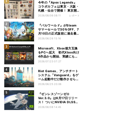
今年の『Apex Legends』
コラボカフェは東京・大阪・
札幌・仙台で開催！ 東京開
催分を見てきた
2026/08/06 08:11
レポート
『パルワールド』がSteam
サマーセールで30％OFF、7
月10日の正式版前に過去最安
値
2026/06/26 15:16
Microsoft、Xbox後方互換
をPCへ拡大 初代Xbox向け
4作品から開始、実績にも対
応へ
2026/07/23 07:27
Riot Games、アンチチート
システム「Vanguard」をゲ
ーム起動中だけ動作させられ
るように
2026/06/25 20:06
『ゼンレスゾーンゼロ
Ver.3.0』は6月17日リリー
ス！ ついにNVIDIA DLSS対
応、レイトレ・フレーム生成
2026/06/08 14:45
まで