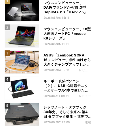
マウスコンピューター、
DAIVブランドから15.3型
Copilot+ PC「DAIV Z5」
発売
2026/08/06 15:11
マウスコンピューター、18型
大画面ノートPC「mouse
K8シリーズ」
2026/08/05 11:11
ASUS「ZenBook SORA
16」レビュー、学生向けから
大きくジャンプアップした
Snapdragon X2 Elite
2026/05/04 09:11
レビュー
ExtremeノートPC
キーボードがパソコン
（？）。USB-C対応モニタ
ーとケーブル1本で使いたい
HP「EliteBoard G1a」レビ
2026/04/11 09:11
レビュー
ュー
レッツノート・タフブック
30年史、そして未来へ 第4
回 タフブック誕生 - 世界で
評価される「堅牢な道具」、
2026/07/02 12:00
連載
はじまりは海外だった