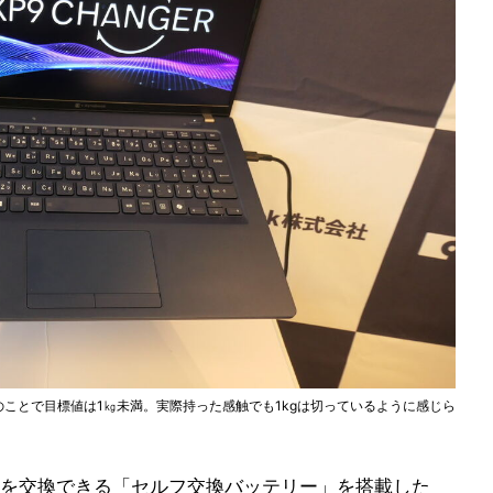
」とのことで目標値は1㎏未満。実際持った感触でも1kgは切っているように感じら
を交換できる「セルフ交換バッテリー」を搭載した