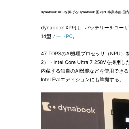
dynabook XP9を掲げるDynabook 国内PC事業
dynabook XP9は、バッテリーを
14型
ノートPC
。
47 TOPSのAI処理プロセッサ（NPU）をS
2）・Intel Core Ultra 7 258Vを
内蔵する独自のAI機能などを使用でき
Intel Evoエディションにも準拠する。