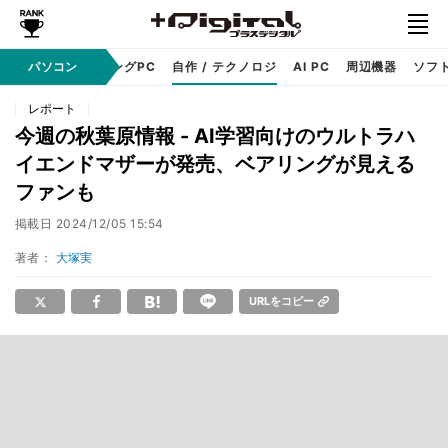
PC本体
パソコン
ゲーミングPC
自作 / テクノロジ
AI PC
周辺機器
ソフ
レポート
今週の秋葉原情報 - AI学習向けのウルトラハ
イエンドマザーが発売、ベアリングが見える
ファンも
掲載日
2024/12/05 15:54
著者：
大塚実
URLをコピー