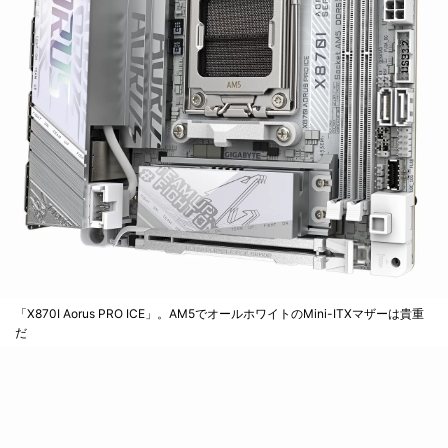
「X870I Aorus PRO ICE」。AM5でオールホワイトのMini-ITXマザーは貴重
だ