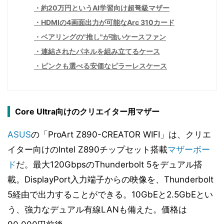
約20万円というAI学習向け超弩級マザー
HDMIの4画面出力が可能なArc 310カード
ベアリングの"推し"が強いケースファン
連結されたパネルを組み立てるケース
ピンクも選べる安価なピラーレスケース
Core Ultra向けのクリエイター用マザー
ASUS
の「ProArt Z890-CREATOR WIFI」は、クリエ
イター向けのIntel Z890チップセット搭載
マザーボー
ド
だ。最大120GbpsのThunderbolt 5をデュアル搭
載。DisplayPort入力端子からの映像を、Thunderbolt
5経由で出力することができる。10GbEと2.5GbEとい
う、強力なデュアル有線LANも備えた。価格は