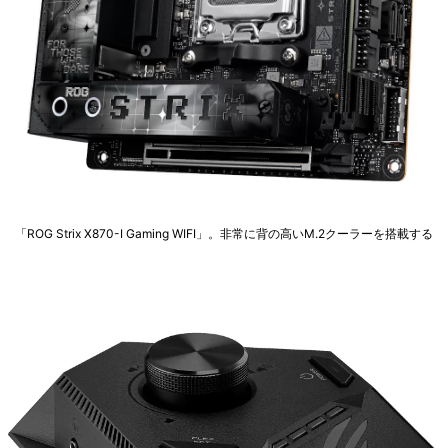
「ROG Strix X870-I Gaming WIFI」。非常に背の高いM.2クーラーを搭載する